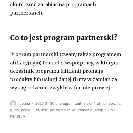
skutecznie zarabiać na programach
partnerskich.
Co to jest program partnerski?
Program partnerski (zwany także programem
afiliacyjnym) to model współpracy, w którym
uczestnik programu (afiliant) promuje
produkty lub usługi danej firmy w zamian za
wynagrodzenie, zwykle w formie prowizji …
Autor
Opublikowano
Kategorie
Tagi
Joana
2025-01-30
program partnerski
af
,
f
,
f ook
,
fa
,
g
,
go
,
gogle
,
i
,
in
,
inst
,
jak zarabiać w intrenecie
,
sbop
,
tiktok
trends
,
y