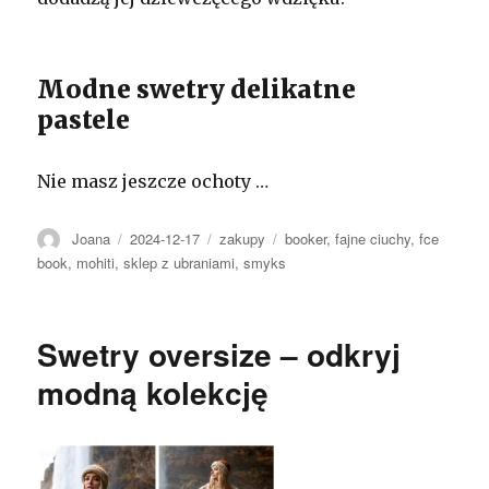
Modne swetry delikatne
pastele
Nie masz jeszcze ochoty …
Autor
Opublikowano
Kategorie
Tagi
Joana
2024-12-17
zakupy
booker
,
fajne ciuchy
,
fce
book
,
mohiti
,
sklep z ubraniami
,
smyks
Swetry oversize – odkryj
modną kolekcję