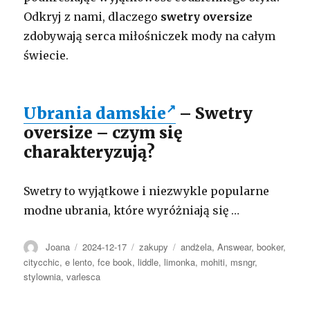
Odkryj z nami, dlaczego
swetry oversize
zdobywają serca miłośniczek mody na całym
świecie.
Ubrania damskie
– Swetry
oversize – czym się
charakteryzują?
Swetry to wyjątkowe i niezwykle popularne
modne ubrania, które wyróżniają się …
Autor
Opublikowano
Kategorie
Tagi
Joana
2024-12-17
zakupy
andżela
,
Answear
,
booker
,
citycchic
,
e lento
,
fce book
,
liddle
,
limonka
,
mohiti
,
msngr
,
stylownia
,
varlesca