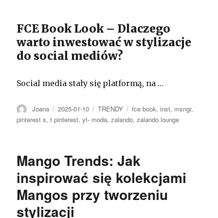
FCE Book Look – Dlaczego
warto inwestować w stylizacje
do social mediów?
Social media stały się platformą, na …
Autor
Opublikowano
Kategorie
Tagi
Joana
2025-01-10
TRENDY
fce book
,
inst
,
msngr
,
pinterest s
,
t pinterest
,
yt- moda
,
zalando
,
zalando lounge
Mango Trends: Jak
inspirować się kolekcjami
Mangos przy tworzeniu
stylizacji