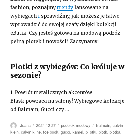
fashion, poznajmy
trendy
lansowane na
wybiegach
i
sprawdźmy, jak możesz je łatwo
wprowadzić do swojej szafy dzięki kolekcji
eButik. Czy jesteś gotowa na modową podróż
pełną plotek i nowości? Zaczynamy!
Plotki z wybiegów: Co króluje w
sezonie?
1. Powrót metalicznych akcentów
Blask powraca na salony! Wybiegowe kolekcje
od Balmain, Gucci czy …
Autor
Opublikowano
Kategorie
Tagi
Joana
2024-12-27
pudelek modowy
Balmain
,
calvin
klein
,
calvin kline
,
fce book
,
gucci
,
kamel
,
pl otki
,
plotk
,
plotka
,