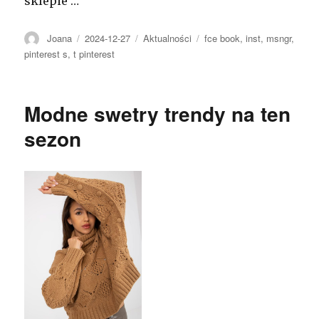
sklepie …
Autor
Opublikowano
Kategorie
Tagi
Joana
2024-12-27
Aktualności
fce book
,
inst
,
msngr
,
pinterest s
,
t pinterest
Modne swetry trendy na ten
sezon