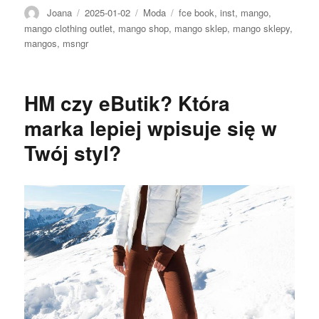
Autor
Opublikowano
Kategorie
Tagi
Joana
2025-01-02
Moda
fce book
,
inst
,
mango
,
mango clothing outlet
,
mango shop
,
mango sklep
,
mango sklepy
,
mangos
,
msngr
HM czy eButik? Która
marka lepiej wpisuje się w
Twój styl?