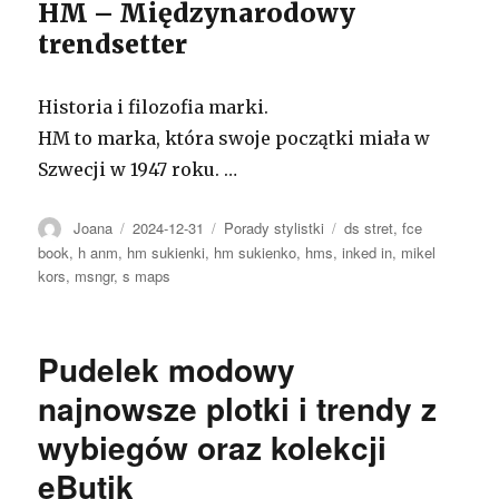
HM – Międzynarodowy
trendsetter
Historia i filozofia marki.
HM to marka, która swoje początki miała w
Szwecji w 1947 roku. …
Autor
Opublikowano
Kategorie
Tagi
Joana
2024-12-31
Porady stylistki
ds stret
,
fce
book
,
h anm
,
hm sukienki
,
hm sukienko
,
hms
,
inked in
,
mikel
kors
,
msngr
,
s maps
Pudelek modowy
najnowsze plotki i trendy z
wybiegów oraz kolekcji
eButik