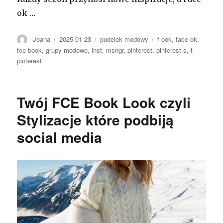
ok …
Autor
Opublikowano
Kategorie
Tagi
Joana
2025-01-23
pudelek modowy
f ook
,
face ok
,
fce book
,
grupy modowe
,
inst
,
msngr
,
pinterest
,
pinterest s
,
t
pinterest
Twój FCE Book Look czyli
Stylizacje które podbiją
social media