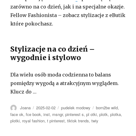
zarówno na co dzień, jak i na specjalne okazje.
Fellow Fashionista – zobacz stylizacje z eButik
które pokochasz.
Stylizacje na co dzień –
wygodnie i stylowo
Dla wielu osób moda codzienna to balans
pomiędzy wygodą a atrakcyjnym wyglądem.
Klucz do …
Autor
Opublikowano
Kategorie
Tagi
Joana
2025-02-02
pudelek modowy
born2be wild
,
face ok
,
fce book
,
inst
,
msngr
,
pinterest s
,
pl otki
,
plotk
,
plotka
,
plotki
,
royal fashion
,
t pinterest
,
tiktok trends
,
twiy