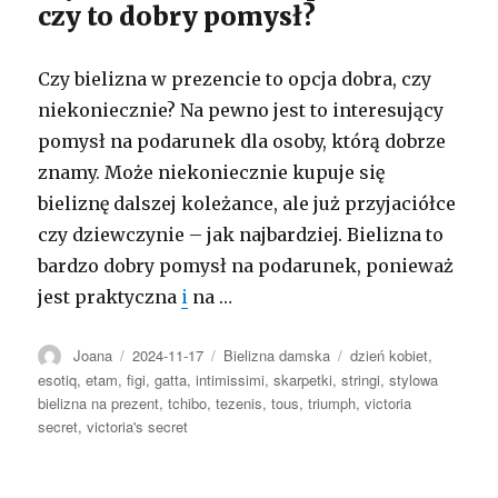
czy to dobry pomysł?
Czy bielizna w prezencie to opcja dobra, czy
niekoniecznie? Na pewno jest to interesujący
pomysł na podarunek dla osoby, którą dobrze
znamy. Może niekoniecznie kupuje się
bieliznę dalszej koleżance, ale już przyjaciółce
czy dziewczynie – jak najbardziej. Bielizna to
bardzo dobry pomysł na podarunek, ponieważ
jest praktyczna
i
na …
Autor
Opublikowano
Kategorie
Tagi
Joana
2024-11-17
Bielizna damska
dzień kobiet
,
esotiq
,
etam
,
figi
,
gatta
,
intimissimi
,
skarpetki
,
stringi
,
stylowa
bielizna na prezent
,
tchibo
,
tezenis
,
tous
,
triumph
,
victoria
secret
,
victoria's secret