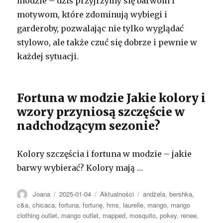
modzie – dziś przyjrzymy się barwom i
motywom, które zdominują wybiegi i
garderoby, pozwalając nie tylko wyglądać
stylowo, ale także czuć się dobrze i pewnie w
każdej sytuacji.
Fortuna w modzie Jakie kolory i
wzory przyniosą szczęście w
nadchodzącym sezonie?
Kolory szczęścia i fortuna w modzie – jakie
barwy wybierać? Kolory mają …
Autor
Opublikowano
Kategorie
Tagi
Joana
2025-01-04
Aktualności
andżela
,
bershka
,
c&a
,
chicaca
,
fortuna
,
fortunę
,
hms
,
laurelle
,
mango
,
mango
clothing outlet
,
mango outlet
,
mapped
,
mosquito
,
pokey
,
renee
,