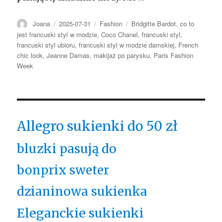
Autor
Opublikowano
Kategorie
Tagi
Joana
2025-07-31
Fashion
Bridgitte Bardot
,
co to
jest francuski styl w modzie
,
Coco Chanel
,
francuski styl
,
francuski styl ubioru
,
francuski styl w modzie damskiej
,
French
chic look
,
Jeanne Damas
,
makijaż po parysku
,
Paris Fashion
Week
Allegro sukienki do 50 zł
bluzki pasują do
bonprix sweter
dzianinowa sukienka
Eleganckie sukienki