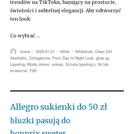
trendów na TikToku, bazujący na prostocie,
świeżości i subtelnej elegancji. Aby odtworzyć
ten look:
Co wybrać …
Autor
Opublikowano
Kategorie
Tagi
Joana
2025-01-21
tiktok
Athleisure
,
Clean Girl
Aesthetic
,
Cottagecore
,
From Day to Night Look
,
glow up
,
Layering
,
Moda unisex. unisex
,
Sztuka layering’u
,
tik tok
śmieszne
,
Y2K
Allegro sukienki do 50 zł
bluzki pasują do
bonprix sweter