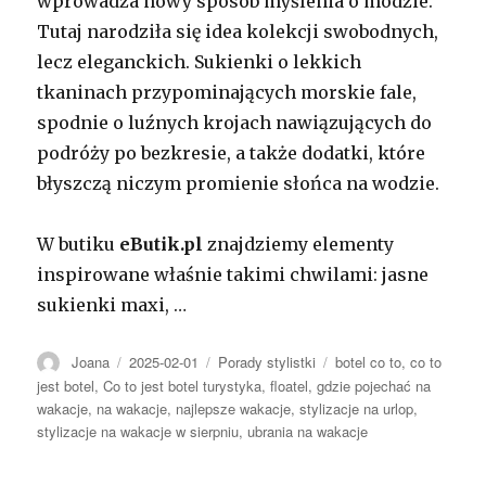
wprowadza nowy sposób myślenia o modzie.
Tutaj narodziła się idea kolekcji swobodnych,
lecz eleganckich. Sukienki o lekkich
tkaninach przypominających morskie fale,
spodnie o luźnych krojach nawiązujących do
podróży po bezkresie, a także dodatki, które
błyszczą niczym promienie słońca na wodzie.
W butiku
eButik.pl
znajdziemy elementy
inspirowane właśnie takimi chwilami: jasne
sukienki maxi, …
Autor
Opublikowano
Kategorie
Tagi
Joana
2025-02-01
Porady stylistki
botel co to
,
co to
jest botel
,
Co to jest botel turystyka
,
floatel
,
gdzie pojechać na
wakacje
,
na wakacje
,
najlepsze wakacje
,
stylizacje na urlop
,
stylizacje na wakacje w sierpniu
,
ubrania na wakacje