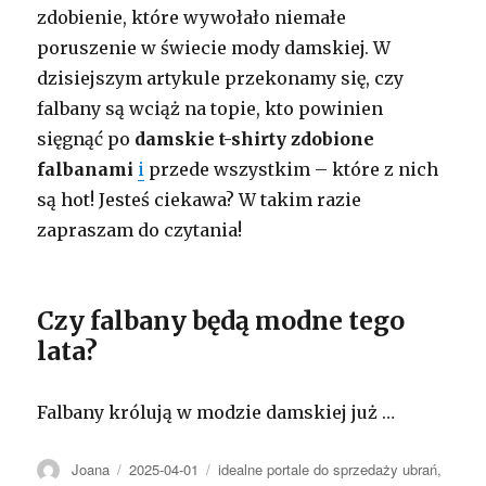
zdobienie, które wywołało niemałe
poruszenie w świecie mody damskiej. W
dzisiejszym artykule przekonamy się, czy
falbany są wciąż na topie, kto powinien
sięgnąć po
damskie t-shirty zdobione
falbanami
i
przede wszystkim – które z nich
są hot! Jesteś ciekawa? W takim razie
zapraszam do czytania!
Czy falbany będą modne tego
lata?
Falbany królują w modzie damskiej już …
Autor
Opublikowano
Kategorie
Joana
2025-04-01
idealne portale do sprzedaży ubrań
,