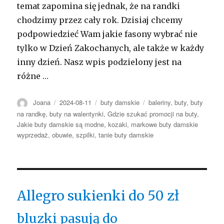
temat zapomina się jednak, że na randki
chodzimy przez cały rok. Dzisiaj chcemy
podpowiedzieć Wam jakie fasony wybrać nie
tylko w Dzień Zakochanych, ale także w każdy
inny dzień. Nasz wpis podzielony jest na
różne …
Autor
Opublikowano
Kategorie
Tagi
Joana
2024-08-11
buty damskie
baleriny
,
buty
,
buty
na randkę
,
buty na walentynki
,
Gdzie szukać promocji na buty
,
Jakie buty damskie są modne
,
kozaki
,
markowe buty damskie
wyprzedaż
,
obuwie
,
szpilki
,
tanie buty damskie
Allegro sukienki do 50 zł
bluzki pasują do