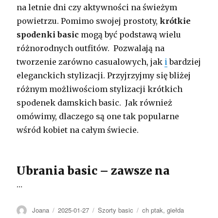
na letnie dni czy aktywności na świeżym
powietrzu. Pomimo swojej prostoty,
krótkie
spodenki basic
mogą być podstawą wielu
różnorodnych outfitów. Pozwalają na
tworzenie zarówno casualowych, jak
i
bardziej
eleganckich stylizacji. Przyjrzyjmy się bliżej
różnym możliwościom stylizacji krótkich
spodenek damskich basic. Jak również
omówimy, dlaczego są one tak popularne
wśród kobiet na całym świecie.
Ubrania basic – zawsze na
…
Autor
Opublikowano
Kategorie
Tagi
Joana
2025-01-27
Szorty basic
ch ptak
,
giełda