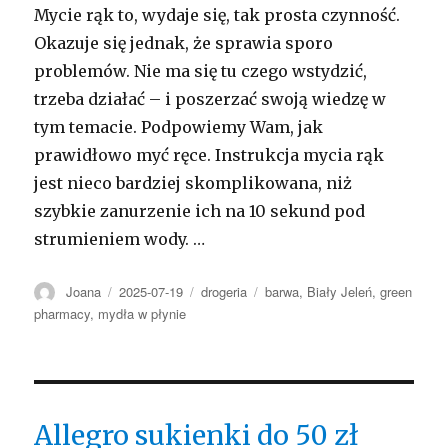
Mycie rąk to, wydaje się, tak prosta czynność.
Okazuje się jednak, że sprawia sporo
problemów. Nie ma się tu czego wstydzić,
trzeba działać – i poszerzać swoją wiedzę w
tym temacie. Podpowiemy Wam, jak
prawidłowo myć ręce. Instrukcja mycia rąk
jest nieco bardziej skomplikowana, niż
szybkie zanurzenie ich na 10 sekund pod
strumieniem wody. …
Autor
Opublikowano
Kategorie
Tagi
Joana
2025-07-19
drogeria
barwa
,
Biały Jeleń
,
green
pharmacy
,
mydła w płynie
Allegro sukienki do 50 zł