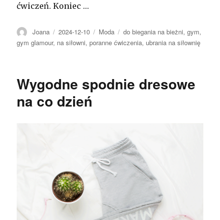
ćwiczeń. Koniec …
Autor
Opublikowano
Kategorie
Tagi
Joana
2024-12-10
Moda
do biegania na bieżni
,
gym
,
gym glamour
,
na siłowni
,
poranne ćwiczenia
,
ubrania na siłownię
Wygodne spodnie dresowe
na co dzień