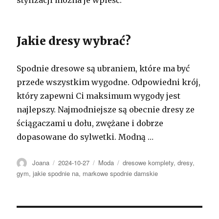
stylizacji można je wpleść.
Jakie dresy wybrać?
Spodnie dresowe są ubraniem, które ma być
przede wszystkim wygodne. Odpowiedni krój,
który zapewni Ci maksimum wygody jest
najlepszy. Najmodniejsze są obecnie dresy ze
ściągaczami u dołu, zwężane i dobrze
dopasowane do sylwetki. Modną …
Autor
Opublikowano
Kategorie
Tagi
Joana
2024-10-27
Moda
dresowe komplety
,
dresy
,
gym
,
jakie spodnie na
,
markowe spodnie damskie