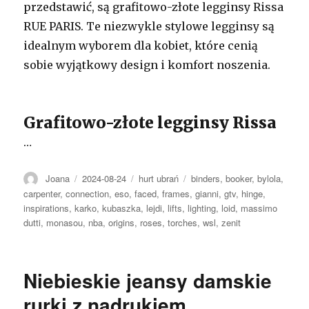
przedstawić, są grafitowo-złote legginsy Rissa
RUE PARIS. Te niezwykle stylowe legginsy są
idealnym wyborem dla kobiet, które cenią
sobie wyjątkowy design i komfort noszenia.
Grafitowo-złote legginsy Rissa
…
Autor
Opublikowano
Kategorie
Tagi
Joana
2024-08-24
hurt ubrań
binders
,
booker
,
bylola
,
carpenter
,
connection
,
eso
,
faced
,
frames
,
gianni
,
gtv
,
hinge
,
inspirations
,
karko
,
kubaszka
,
lejdi
,
lifts
,
lighting
,
loid
,
massimo
dutti
,
monasou
,
nba
,
origins
,
roses
,
torches
,
wsl
,
zenit
Niebieskie jeansy damskie
rurki z nadrukiem