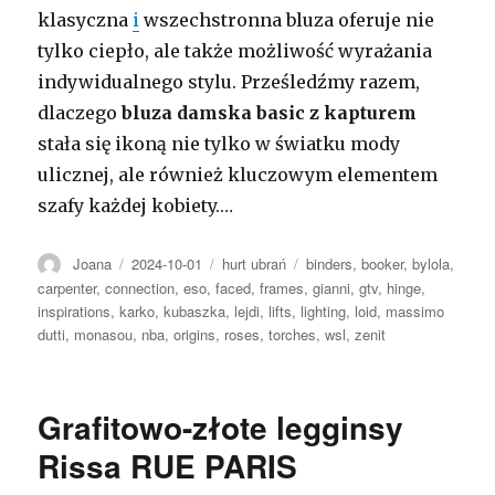
klasyczna
i
wszechstronna bluza oferuje nie
tylko ciepło, ale także możliwość wyrażania
indywidualnego stylu. Prześledźmy razem,
dlaczego
bluza damska basic z kapturem
stała się ikoną nie tylko w światku mody
ulicznej, ale również kluczowym elementem
szafy każdej kobiety.…
Autor
Opublikowano
Kategorie
Tagi
Joana
2024-10-01
hurt ubrań
binders
,
booker
,
bylola
,
carpenter
,
connection
,
eso
,
faced
,
frames
,
gianni
,
gtv
,
hinge
,
inspirations
,
karko
,
kubaszka
,
lejdi
,
lifts
,
lighting
,
loid
,
massimo
dutti
,
monasou
,
nba
,
origins
,
roses
,
torches
,
wsl
,
zenit
Grafitowo-złote legginsy
Rissa RUE PARIS