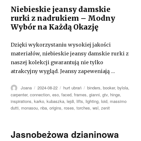
Niebieskie jeansy damskie
rurki z nadrukiem – Modny
Wybór na Każdą Okazję
Dzięki wykorzystaniu wysokiej jakości
materiałów, niebieskie jeansy damskie rurki z
naszej kolekcji gwarantują nie tylko
atrakcyjny wygląd. Jeansy zapeweniają …
Autor
Opublikowano
Kategorie
Tagi
Joana
2024-08-22
hurt ubrań
binders
,
booker
,
bylola
,
carpenter
,
connection
,
eso
,
faced
,
frames
,
gianni
,
gtv
,
hinge
,
inspirations
,
karko
,
kubaszka
,
lejdi
,
lifts
,
lighting
,
loid
,
massimo
dutti
,
monasou
,
nba
,
origins
,
roses
,
torches
,
wsl
,
zenit
Jasnobeżowa dzianinowa