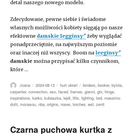
detal naszego nowego modelu.
Zdecydowane, pewne siebie i świadome
własnych możliwości kobiety sięgają po nasze
efektowne
damskie legginsy
żeby wyglądać
ponadprzeciętnie, na najwyższym poziomie
oraz inaczej niż wszyscy. Boom na
leeginsy
damskie
można przypisać kilku czynnikom,
które …
Autor
Opublikowano
Kategorie
Tagi
Joana
2024-08-12
hurt ubrań
binders
,
booker
,
bylola
,
carpenter
,
connection
,
eso
,
faced
,
frames
,
gianni
,
gtv
,
hinge
,
inspirations
,
karko
,
kubaszka
,
lejdi
,
lifts
,
lighting
,
loid
,
massimo
dutti
,
monasou
,
nba
,
origins
,
roses
,
torches
,
wsl
,
zenit
Czarna puchowa kurtka z