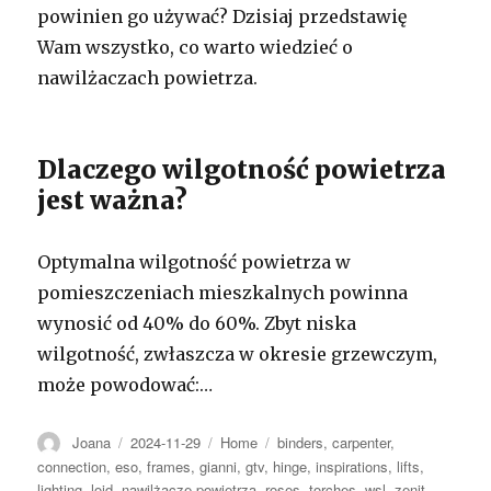
powinien go używać? Dzisiaj przedstawię
Wam wszystko, co warto wiedzieć o
nawilżaczach powietrza.
Dlaczego wilgotność powietrza
jest ważna?
Optymalna wilgotność powietrza w
pomieszczeniach mieszkalnych powinna
wynosić od 40% do 60%. Zbyt niska
wilgotność, zwłaszcza w okresie grzewczym,
może powodować:…
Autor
Opublikowano
Kategorie
Tagi
Joana
2024-11-29
Home
binders
,
carpenter
,
connection
,
eso
,
frames
,
gianni
,
gtv
,
hinge
,
inspirations
,
lifts
,
lighting
,
loid
,
nawilżacze powietrza
,
roses
,
torches
,
wsl
,
zenit