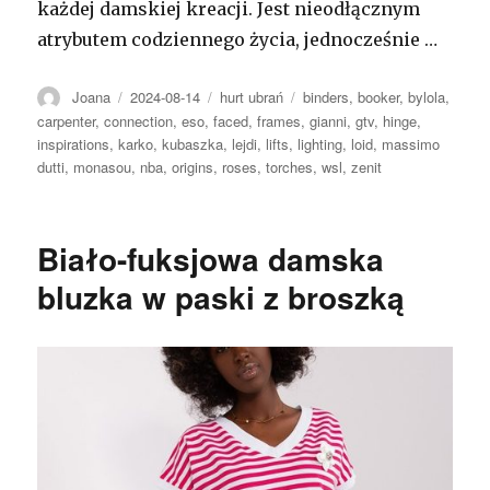
każdej damskiej kreacji. Jest nieodłącznym
atrybutem codziennego życia, jednocześnie …
Autor
Opublikowano
Kategorie
Tagi
Joana
2024-08-14
hurt ubrań
binders
,
booker
,
bylola
,
carpenter
,
connection
,
eso
,
faced
,
frames
,
gianni
,
gtv
,
hinge
,
inspirations
,
karko
,
kubaszka
,
lejdi
,
lifts
,
lighting
,
loid
,
massimo
dutti
,
monasou
,
nba
,
origins
,
roses
,
torches
,
wsl
,
zenit
Biało-fuksjowa damska
bluzka w paski z broszką