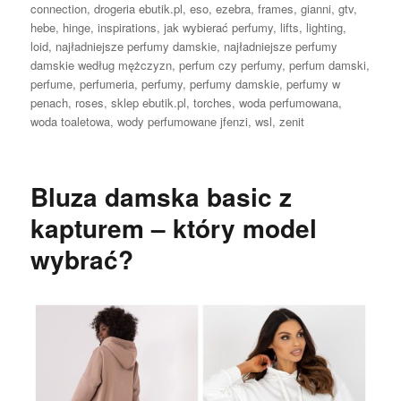
connection
,
drogeria ebutik.pl
,
eso
,
ezebra
,
frames
,
gianni
,
gtv
,
hebe
,
hinge
,
inspirations
,
jak wybierać perfumy
,
lifts
,
lighting
,
loid
,
najładniejsze perfumy damskie
,
najładniejsze perfumy
damskie według mężczyzn
,
perfum czy perfumy
,
perfum damski
,
perfume
,
perfumeria
,
perfumy
,
perfumy damskie
,
perfumy w
penach
,
roses
,
sklep ebutik.pl
,
torches
,
woda perfumowana
,
woda toaletowa
,
wody perfumowane jfenzi
,
wsl
,
zenit
Bluza damska basic z
kapturem – który model
wybrać?