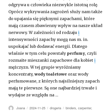
odgrywa u człowieka niezwykle istotną rolę.
Oprócz wykrywania zagrożeń służy nam także
do upajania się pięknymi zapachami, które
mają czasem zbawienny wpływ na nasze układ
nerwowy. W zależności od rodzaju
i
intensywności zapachy mogą nas m. in.
uspokajać lub dodawać energii. Dlatego
właśnie w tym celu powstały
perfumy
, czyli
rozmaite mieszanki zapachowe dla kobiet
i
mężczyzn. W tej grupie wyróżniamy
koncentraty,
wody toaletowe
oraz wody
perfumowane, z których najsilniejszy zapach
mają te pierwsze. Są one najbardziej trwałe i
wydajne ze względu na …
Autor
Opublikowano
Kategorie
Tagi
Joana
2024-11-25
drogeria
binders
,
carpenter
,