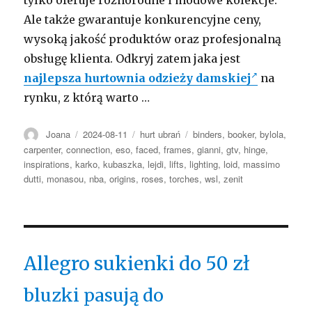
Ale także gwarantuje konkurencyjne ceny,
wysoką jakość produktów oraz profesjonalną
obsługę klienta. Odkryj zatem jaka jest
najlepsza hurtownia odzieży damskiej
na
rynku, z którą warto …
Autor
Opublikowano
Kategorie
Tagi
Joana
2024-08-11
hurt ubrań
binders
,
booker
,
bylola
,
carpenter
,
connection
,
eso
,
faced
,
frames
,
gianni
,
gtv
,
hinge
,
inspirations
,
karko
,
kubaszka
,
lejdi
,
lifts
,
lighting
,
loid
,
massimo
dutti
,
monasou
,
nba
,
origins
,
roses
,
torches
,
wsl
,
zenit
Allegro sukienki do 50 zł
bluzki pasują do