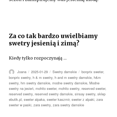
Za co tak bardzo uwielbiamy
swetry jesienią i zimą?
Kiedy tylko rozpoczynają …
Autor
Opublikowano
Kategorie
Tagi
Joana
2025-01-29
Swetry damskie
bonprix sweter
,
bonprix swetry
,
h & m swetry
,
h and m swetry damskie
,
h&m
swetry
,
hm swetry damskie
,
modne swetry damskie
,
Modne
swetry na jesień
,
mohito sweter
,
mohito swetry
,
reserved sweter
,
reserved swetry
,
reserved swetry damskie
,
sinsay swetry
,
sklep
ebutik.pl
,
sweter alpaka
,
sweter kaszmir
,
sweter z alpaki
,
zara
sweter w paski
,
zara swetry
,
zara swetry damskie