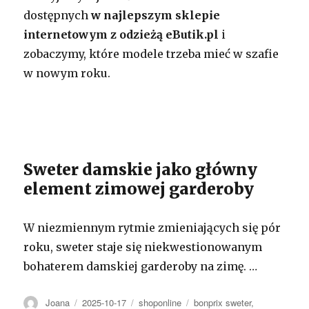
dostępnych
w najlepszym sklepie
internetowym z odzieżą eButik.pl
i
zobaczymy, które modele trzeba mieć w szafie
w nowym roku.
Sweter damskie jako główny
element zimowej garderoby
W niezmiennym rytmie zmieniających się pór
roku, sweter staje się niekwestionowanym
bohaterem damskiej garderoby na zimę. …
Autor
Opublikowano
Kategorie
Tagi
Joana
2025-10-17
shoponline
bonprix sweter
,