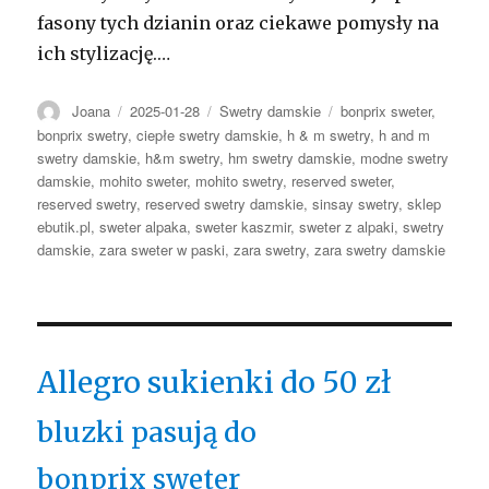
fasony tych dzianin oraz ciekawe pomysły na
ich stylizację.…
Autor
Opublikowano
Kategorie
Tagi
Joana
2025-01-28
Swetry damskie
bonprix sweter
,
bonprix swetry
,
ciepłe swetry damskie
,
h & m swetry
,
h and m
swetry damskie
,
h&m swetry
,
hm swetry damskie
,
modne swetry
damskie
,
mohito sweter
,
mohito swetry
,
reserved sweter
,
reserved swetry
,
reserved swetry damskie
,
sinsay swetry
,
sklep
ebutik.pl
,
sweter alpaka
,
sweter kaszmir
,
sweter z alpaki
,
swetry
damskie
,
zara sweter w paski
,
zara swetry
,
zara swetry damskie
Allegro sukienki do 50 zł
bluzki pasują do
bonprix sweter