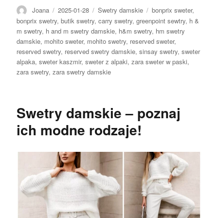
Autor
Opublikowano
Kategorie
Tagi
Joana
2025-01-28
Swetry damskie
bonprix sweter
,
bonprix swetry
,
butik swetry
,
carry swetry
,
greenpoint sewtry
,
h &
m swetry
,
h and m swetry damskie
,
h&m swetry
,
hm swetry
damskie
,
mohito sweter
,
mohito swetry
,
reserved sweter
,
reserved swetry
,
reserved swetry damskie
,
sinsay swetry
,
sweter
alpaka
,
sweter kaszmir
,
sweter z alpaki
,
zara sweter w paski
,
zara swetry
,
zara swetry damskie
Swetry damskie – poznaj
ich modne rodzaje!