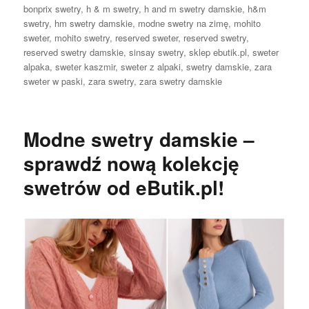
bonprix swetry
,
h & m swetry
,
h and m swetry damskie
,
h&m
swetry
,
hm swetry damskie
,
modne swetry na zimę
,
mohito
sweter
,
mohito swetry
,
reserved sweter
,
reserved swetry
,
reserved swetry damskie
,
sinsay swetry
,
sklep ebutik.pl
,
sweter
alpaka
,
sweter kaszmir
,
sweter z alpaki
,
swetry damskie
,
zara
sweter w paski
,
zara swetry
,
zara swetry damskie
Modne swetry damskie –
sprawdź nową kolekcję
swetrów od eButik.pl!