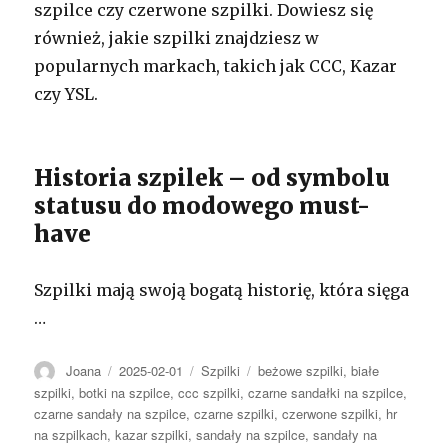
szpilce czy czerwone szpilki. Dowiesz się
również, jakie szpilki znajdziesz w
popularnych markach, takich jak CCC, Kazar
czy YSL.
Historia szpilek – od symbolu
statusu do modowego must-
have
Szpilki mają swoją bogatą historię, która sięga
…
Autor
Opublikowano
Kategorie
Tagi
Joana
2025-02-01
Szpilki
beżowe szpilki
,
białe
szpilki
,
botki na szpilce
,
ccc szpilki
,
czarne sandałki na szpilce
,
czarne sandały na szpilce
,
czarne szpilki
,
czerwone szpilki
,
hr
na szpilkach
,
kazar szpilki
,
sandały na szpilce
,
sandały na