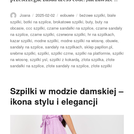
Autor
Opublikowano
Kategorie
Tagi
Joana
2025-02-02
eobuwie
beżowe szpilki
,
białe
szpilki
,
botki na szpilce
,
brokatowe szpilki
,
buty
,
buty na
obcasie
,
ccc szpilki
,
czarne sandałki na szpilce
,
czarne sandały
na szpilce
,
czarne szpilki
,
czerwone szpilki
,
hr na szpilkach
,
kazar szpilki
,
modne szpilki
,
modne szpilki na wiosnę
,
obuwie
,
sandały na szpilce
,
sandały na szpilkach
,
sklep papilion.pl
,
srebrne szpilki
,
szpilki
,
szpilki czrne
,
szpilki na platformie
,
szpilki
na wiosnę
,
szpilki ysl
,
szpilki z kokardą
,
złota szpilka
,
złote
sandałki na szpilce
,
złote sandały na szpilce
,
złote szpilki
Szpilki w modzie damskiej –
ikona stylu i elegancji