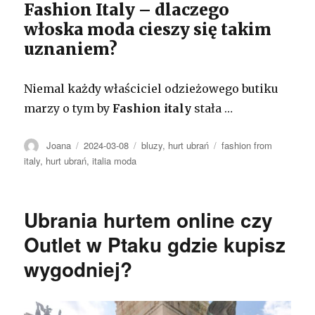
Fashion Italy – dlaczego
włoska moda cieszy się takim
uznaniem?
Niemal każdy właściciel odzieżowego butiku
marzy o tym by
Fashion italy
stała …
Autor
Opublikowano
Kategorie
Tagi
Joana
2024-03-08
bluzy
,
hurt ubrań
fashion from
italy
,
hurt ubrań
,
italia moda
Ubrania hurtem online czy
Outlet w Ptaku gdzie kupisz
wygodniej?