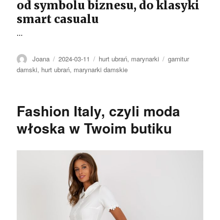
od symbolu biznesu, do klasyki
smart casualu
…
Autor
Opublikowano
Kategorie
Tagi
Joana
2024-03-11
hurt ubrań
,
marynarki
garnitur
damski
,
hurt ubrań
,
marynarki damskie
Fashion Italy, czyli moda
włoska w Twoim butiku