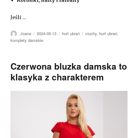
Jeśli …
Autor
Opublikowano
Kategorie
Tagi
Joana
2024-05-13
hurt ubrań
ciuchy
,
hurt ubrań
,
komplety damskie
Czerwona bluzka damska to
klasyka z charakterem