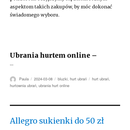
aspektom takich zakupów, by móc dokonać
świadomego wyboru.
Ubrania hurtem online –
…
Autor
Opublikowano
Kategorie
Tagi
Paula
2024-03-08
bluzki
,
hurt ubrań
hurt ubrań
,
hurtownia ubrań
,
ubrania hurt online
Allegro sukienki do 50 zł