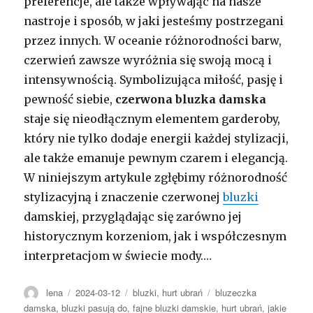
preferencje, ale także wpływając na nasze
nastroje i sposób, w jaki jesteśmy postrzegani
przez innych. W oceanie różnorodności barw,
czerwień zawsze wyróżnia się swoją mocą i
intensywnością. Symbolizująca miłość, pasję i
pewność siebie,
czerwona bluzka damska
staje się nieodłącznym elementem garderoby,
który nie tylko dodaje energii każdej stylizacji,
ale także emanuje pewnym czarem i elegancją.
W niniejszym artykule zgłębimy różnorodność
stylizacyjną i znaczenie czerwonej
bluzki
damskiej, przyglądając się zarówno jej
historycznym korzeniom, jak i współczesnym
interpretacjom w świecie mody.…
Autor
Opublikowano
Kategorie
Tagi
lena
2024-03-12
bluzki
,
hurt ubrań
bluzeczka
damska
,
bluzki pasują do
,
fajne bluzki damskie
,
hurt ubrań
,
jakie