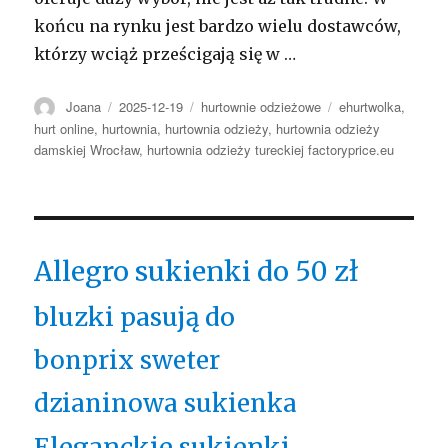
końcu na rynku jest bardzo wielu dostawców,
którzy wciąż prześcigają się w
…
Autor
Opublikowano
Kategorie
Tagi
Joana
2025-12-19
hurtownie odzieżowe
ehurtwolka
,
hurt online
,
hurtownia
,
hurtownia odzieży
,
hurtownia odzieży
damskiej Wrocław
,
hurtownia odzieży tureckiej factoryprice.eu
Allegro sukienki do 50 zł
bluzki pasują do
bonprix sweter
dzianinowa sukienka
Eleganckie sukienki