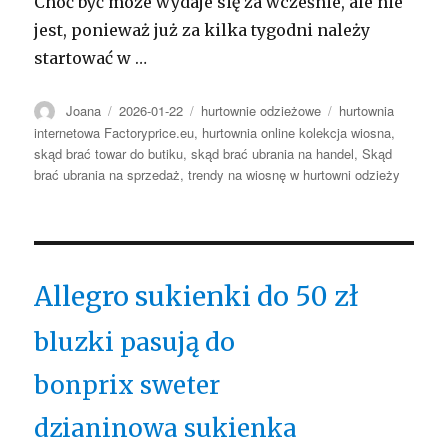
Choć być może wydaje się za wcześnie, ale nie
jest, ponieważ już za kilka tygodni należy
startować w …
Autor
Opublikowano
Kategorie
Tagi
Joana
2026-01-22
hurtownie odzieżowe
hurtownia
internetowa Factoryprice.eu
,
hurtownia online kolekcja wiosna
,
skąd brać towar do butiku
,
skąd brać ubrania na handel
,
Skąd
brać ubrania na sprzedaż
,
trendy na wiosnę w hurtowni odzieży
Allegro sukienki do 50 zł
bluzki pasują do
bonprix sweter
dzianinowa sukienka