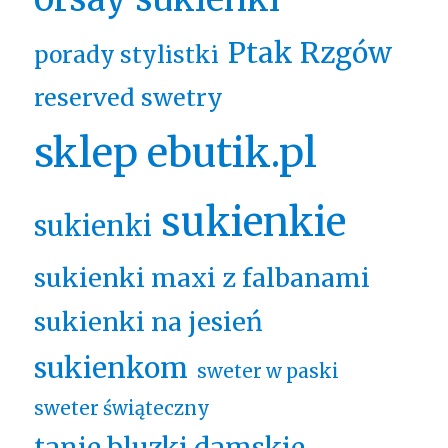
Ptak Rzgów
porady stylistki
reserved swetry
sklep ebutik.pl
sukienkie
sukienki
sukienki maxi z falbanami
sukienki na jesień
sukienkom
sweter w paski
sweter świąteczny
tanie bluzki damskie