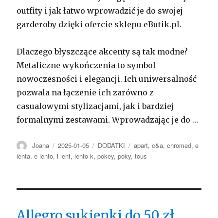
outfity i jak łatwo wprowadzić je do swojej
garderoby dzięki ofercie sklepu eButik.pl.
Dlaczego błyszczące akcenty są tak modne?
Metaliczne wykończenia to symbol
nowoczesności i elegancji. Ich uniwersalność
pozwala na łączenie ich zarówno z
casualowymi stylizacjami, jak i bardziej
formalnymi zestawami. Wprowadzając je do …
Autor
Opublikowano
Kategorie
Tagi
Joana
2025-01-05
DODATKI
apart
,
c&a
,
chromed
,
e
lenta
,
e lento
,
i lent
,
lento k
,
pokey
,
poky
,
tous
Allegro sukienki do 50 zł