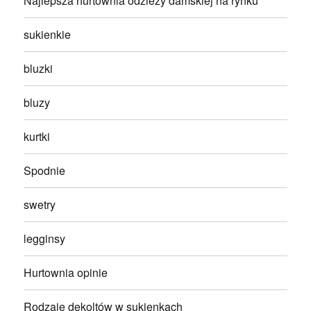
Najlepsza hurtownia odzieży damskiej na rynku
sukienkie
bluzki
bluzy
kurtki
Spodnie
swetry
legginsy
Hurtownia opinie
Rodzaje dekoltów w sukienkach