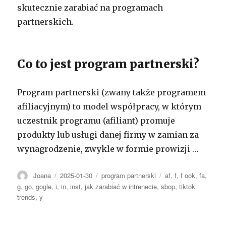
skutecznie zarabiać na programach
partnerskich.
Co to jest program partnerski?
Program partnerski (zwany także programem
afiliacyjnym) to model współpracy, w którym
uczestnik programu (afiliant) promuje
produkty lub usługi danej firmy w zamian za
wynagrodzenie, zwykle w formie prowizji …
Autor
Opublikowano
Kategorie
Tagi
Joana
2025-01-30
program partnerski
af
,
f
,
f ook
,
fa
,
g
,
go
,
gogle
,
i
,
in
,
inst
,
jak zarabiać w intrenecie
,
sbop
,
tiktok
trends
,
y