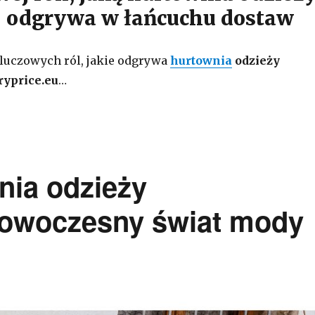
 odgrywa w łańcuchu dostaw
kluczowych ról, jakie odgrywa
hurtownia
odzieży
ryprice.eu
…
nia odzieży
 nowoczesny świat mody