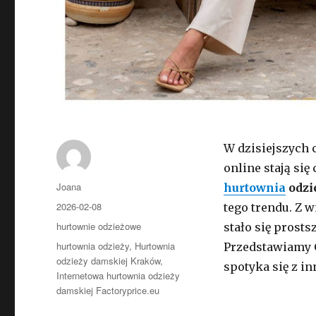
W dzisiejszych 
online stają się
Autor
Joana
hurtownia
odzi
Opublikowano
2026-02-08
tego trendu. Z
Kategorie
hurtownie odzieżowe
stało się prosts
Tagi
hurtownia odzieży
,
Hurtownia
Przedstawiamy C
odzieży damskiej Kraków
,
spotyka się z i
Internetowa hurtownia odzieży
damskiej Factoryprice.eu