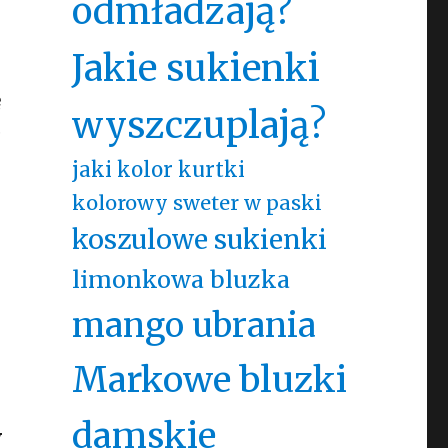
odmładzają?
Jakie sukienki
ę
wyszczuplają?
c
jaki kolor kurtki
kolorowy sweter w paski
koszulowe sukienki
.
limonkowa bluzka
mango ubrania
Markowe bluzki
damskie
y