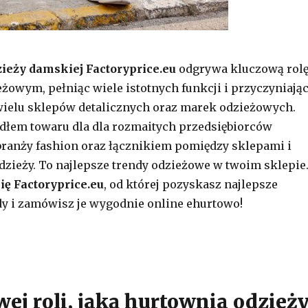
ieży damskiej Factoryprice.eu
odgrywa kluczową rol
eżowym, pełniąc wiele istotnych funkcji i przyczyniają
wielu sklepów detalicznych oraz marek odzieżowych.
dłem towaru dla dla rozmaitych przedsiębiorców
ranży fashion oraz łącznikiem pomiędzy sklepami i
zieży. To najlepsze trendy odzieżowe w twoim sklepie
ę Factoryprice.eu
, od której pozyskasz najlepsze
y i zamówisz je wygodnie online ehurtowo!
ej roli, jaką hurtownia odzież