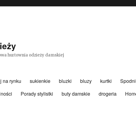
ieży
etowa hurtownia odzieży damskiej
j na rynku
sukienkie
bluzki
bluzy
kurtki
Spodni
lności
Porady stylistki
buty damskie
drogeria
Hom