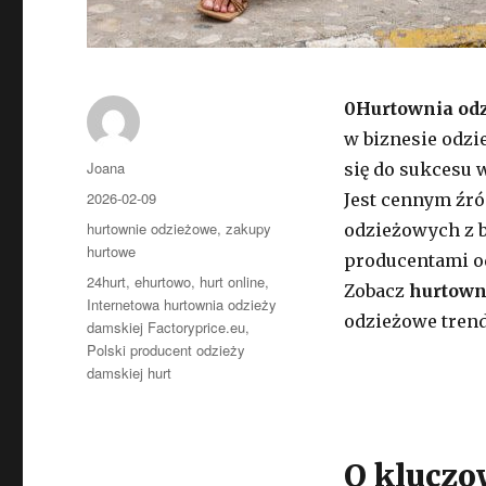
0Hurtownia odz
w biznesie odzi
Autor
Joana
się do sukcesu 
Opublikowano
2026-02-09
Jest cennym źró
Kategorie
hurtownie odzieżowe
,
zakupy
odzieżowych z b
hurtowe
producentami od
Tagi
24hurt
,
ehurtowo
,
hurt online
,
Zobacz
hurtowni
Internetowa hurtownia odzieży
odzieżowe trend
damskiej Factoryprice.eu
,
Polski producent odzieży
damskiej hurt
O kluczow