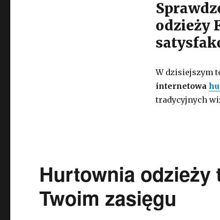
Sprawdzo
odzieży F
satysfak
W dzisiejszym t
internetowa
hu
tradycyjnych wi
Hurtownia odzieży t
Twoim zasięgu