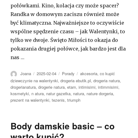
połówkami. Kino, kolacja czy może spacer?
Randka w domowym zaciszu również może
być klimatyczna. Najważniejsze to oczywiście
wspólne spędzenie czasu – jak Walentynki, to
tylko we dwoje. Święto Miłości to okazja do
pokazania drugiej połówce, jak bardzo jest dla
nas …
Autor
Opublikowano
Kategorie
Tagi
Joana
2025-02-04
Porady
akcesoria
,
co kupić
dziewczynie na walentynki
,
drogeria ebutik.pl
,
drogeria natura
,
drogerianatura
,
drogerie natura
,
etam
,
intimisimi
,
intimmisimi
,
kosmetyki
,
n atura
,
natur gazetka
,
natura
,
nature dorgeria
,
prezent na walentynki
,
tezenis
,
triumph
Body damskie basic – co
warto kupić?