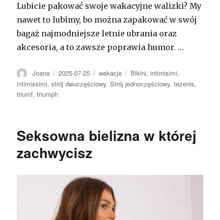
Lubicie pakować swoje wakacyjne walizki? My
nawet to lubimy, bo można zapakować w swój
bagaż najmodniejsze letnie ubrania oraz
akcesoria, a to zawsze poprawia humor. …
Autor
Opublikowano
Kategorie
Tagi
Joana
2025-07-25
wakacje
Bikini
,
intimisimi
,
intimissimi
,
strój dwuczęściowy
,
Strój jednoczęściowy
,
tezenis
,
triumf
,
triumph
Seksowna bielizna w której
zachwycisz