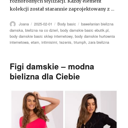
różnorodnych stylizacji. Każdy element
kolekcji został starannie zaprojektowany z …
Autor
Opublikowano
Kategorie
Tagi
Joana
2025-02-01
Body basic
bawełanian bielizna
damska
,
bielizna na co dzień
,
body damskie basic ebutik.pl
,
body damskie basic sklep internetowy
,
body damskie hurtownia
internetowa
,
etam
,
intimisimi
,
tezenis
,
triumph
,
zara bielizna
Figi damskie – modna
bielizna dla Ciebie