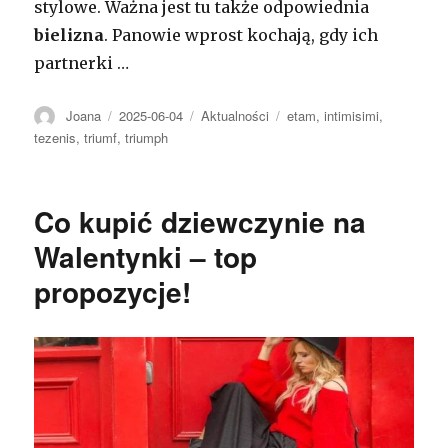
stylowe. Ważna jest tu także odpowiednia
bielizna
. Panowie wprost kochają, gdy ich
partnerki …
Autor
Opublikowano
Kategorie
Tagi
Joana
2025-06-04
Aktualności
etam
,
intimisimi
,
tezenis
,
triumf
,
triumph
Co kupić dziewczynie na
Walentynki – top
propozycje!