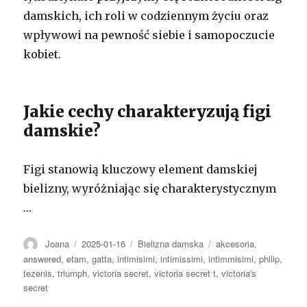
damskich, ich roli w codziennym życiu oraz
wpływowi na pewność siebie i samopoczucie
kobiet.
Jakie cechy charakteryzują figi
damskie?
Figi stanowią kluczowy element damskiej
bielizny, wyróżniając się charakterystycznym
…
Autor
Opublikowano
Kategorie
Tagi
Joana
2025-01-16
Bielizna damska
akcesoria
,
answered
,
etam
,
gatta
,
intimisimi
,
intimissimi
,
intimmisimi
,
philip
,
tezenis
,
triumph
,
victoria secret
,
victoria secret t
,
victoria's
secret