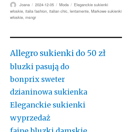
Autor
Opublikowano
Kategorie
Tagi
Joana
2024-12-05
Moda
Eleganckie sukienki
włoskie
,
italia fashion
,
italian chic
,
lentamente
,
Markowe sukienki
włoskie
,
msngr
Allegro sukienki do 50 zł
bluzki pasują do
bonprix sweter
dzianinowa sukienka
Eleganckie sukienki
wyprzedaż
fajne bluzki damskie