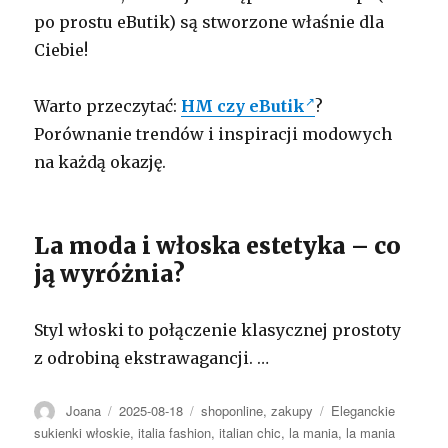
po prostu eButik) są stworzone właśnie dla
Ciebie!
Warto przeczytać:
HM czy eButik
?
Porównanie trendów i inspiracji modowych
na każdą okazję.
La moda i włoska estetyka – co
ją wyróżnia?
Styl włoski to połączenie klasycznej prostoty
z odrobiną ekstrawagancji. …
Autor
Opublikowano
Kategorie
Tagi
Joana
2025-08-18
shoponline
,
zakupy
Eleganckie
sukienki włoskie
,
italia fashion
,
italian chic
,
la mania
,
la mania