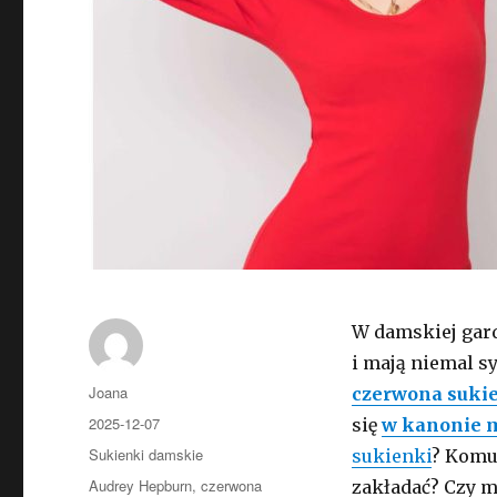
W damskiej gard
i mają niemal s
Autor
Joana
czerwona suki
Opublikowano
2025-12-07
się
w kanonie 
Kategorie
Sukienki damskie
sukienki
? Komu
Tagi
Audrey Hepburn
,
czerwona
zakładać? Czy 