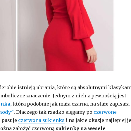
erobie istnieją ubrania, które są absolutnymi klasykam
ymboliczne znaczenie. Jednym z nich z pewnością jest
enka
, która podobnie jak mała czarna, na stałe zapisała
mody
. Dlaczego tak rzadko sięgamy po
czerwone
 pasuje
czerwona sukienka
i na jakie okazje najlepiej j
można założyć czerwoną
sukienkę na wesele