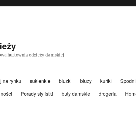
ieży
etowa hurtownia odzieży damskiej
j na rynku
sukienkie
bluzki
bluzy
kurtki
Spodni
lności
Porady stylistki
buty damskie
drogeria
Hom