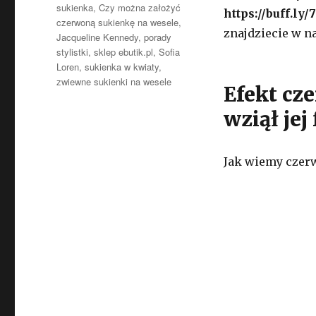
sukienka
,
Czy można założyć
https://buff.ly
czerwoną sukienkę na wesele
,
znajdziecie w n
Jacqueline Kennedy
,
porady
stylistki
,
sklep ebutik.pl
,
Sofia
Loren
,
sukienka w kwiaty
,
zwiewne sukienki na wesele
Efekt cz
wziął je
Jak wiemy czerw