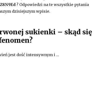
/7Z8N9Ed
? Odpowiedzi na te wszystkie pytania
aszym dzisiejszym wpisie.
erwonej sukienki – skąd się
j fenomen?
ień jest dość intensywnym i …