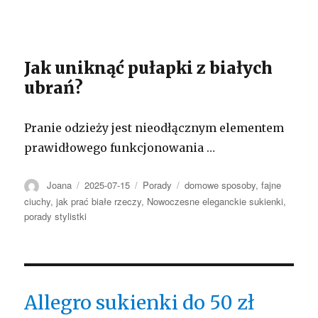
Jak uniknąć pułapki z białych
ubrań?
Pranie odzieży jest nieodłącznym elementem
prawidłowego funkcjonowania …
Autor
Opublikowano
Kategorie
Tagi
Joana
2025-07-15
Porady
domowe sposoby
,
fajne
ciuchy
,
jak prać białe rzeczy
,
Nowoczesne eleganckie sukienki
,
porady stylistki
Allegro sukienki do 50 zł