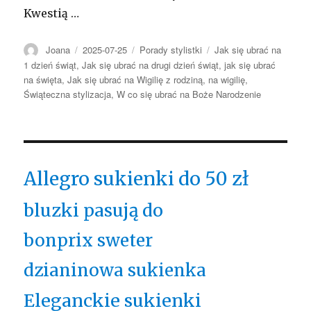
Kwestią …
Autor
Opublikowano
Kategorie
Tagi
Joana
2025-07-25
Porady stylistki
Jak się ubrać na
1 dzień świąt
,
Jak się ubrać na drugi dzień świąt
,
jak się ubrać
na święta
,
Jak się ubrać na Wigilię z rodziną
,
na wigilię
,
Świąteczna stylizacja
,
W co się ubrać na Boże Narodzenie
Allegro sukienki do 50 zł
bluzki pasują do
bonprix sweter
dzianinowa sukienka
Eleganckie sukienki