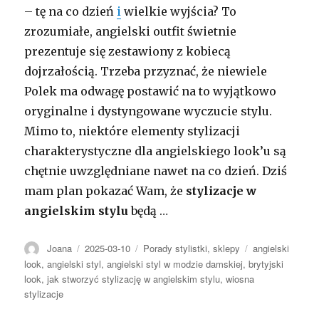
– tę na co dzień
i
wielkie wyjścia? To
zrozumiałe, angielski outfit świetnie
prezentuje się zestawiony z kobiecą
dojrzałością. Trzeba przyznać, że niewiele
Polek ma odwagę postawić na to wyjątkowo
oryginalne i dystyngowane wyczucie stylu.
Mimo to, niektóre elementy stylizacji
charakterystyczne dla angielskiego look’u są
chętnie uwzględniane nawet na co dzień. Dziś
mam plan pokazać Wam, że
stylizacje w
angielskim stylu
będą …
Autor
Opublikowano
Kategorie
Tagi
Joana
2025-03-10
Porady stylistki
,
sklepy
angielski
look
,
angielski styl
,
angielski styl w modzie damskiej
,
brytyjski
look
,
jak stworzyć stylizację w angielskim stylu
,
wiosna
stylizacje