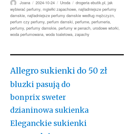
Autor
Opublikowano
Kategorie
Tagi
Joana
2024-10-24
Uroda
drogeria ebutik.pl
,
jak
wybierać perfumy
,
mgiełki zapachowe
,
najładniejsze perfumy
damskie
,
najładniejsze perfumy damskie według mężczyzn
,
perfum czy perfumy
,
perfum damski
,
perfume
,
perfumeria
,
perfumy
,
perfumy damskie
,
perfumy w penach
,
urodowe wtorki
,
woda perfumowana
,
woda toaletowa
,
zapachy
Allegro sukienki do 50 zł
bluzki pasują do
bonprix sweter
dzianinowa sukienka
Eleganckie sukienki