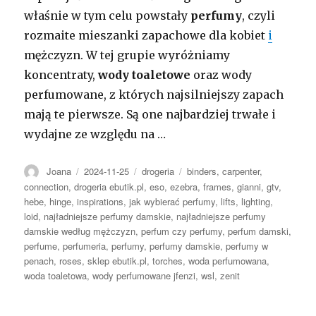
właśnie w tym celu powstały
perfumy
, czyli
rozmaite mieszanki zapachowe dla kobiet
i
mężczyzn. W tej grupie wyróżniamy
koncentraty,
wody toaletowe
oraz wody
perfumowane, z których najsilniejszy zapach
mają te pierwsze. Są one najbardziej trwałe i
wydajne ze względu na …
Autor
Opublikowano
Kategorie
Tagi
Joana
2024-11-25
drogeria
binders
,
carpenter
,
connection
,
drogeria ebutik.pl
,
eso
,
ezebra
,
frames
,
gianni
,
gtv
,
hebe
,
hinge
,
inspirations
,
jak wybierać perfumy
,
lifts
,
lighting
,
loid
,
najładniejsze perfumy damskie
,
najładniejsze perfumy
damskie według mężczyzn
,
perfum czy perfumy
,
perfum damski
,
perfume
,
perfumeria
,
perfumy
,
perfumy damskie
,
perfumy w
penach
,
roses
,
sklep ebutik.pl
,
torches
,
woda perfumowana
,
woda toaletowa
,
wody perfumowane jfenzi
,
wsl
,
zenit