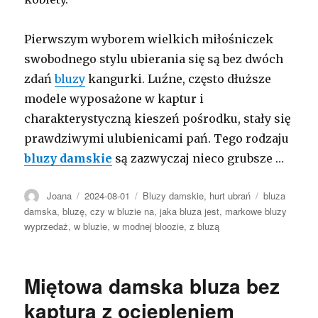
Pierwszym wyborem wielkich miłośniczek
swobodnego stylu ubierania się są bez dwóch
zdań
bluzy
kangurki. Luźne, często dłuższe
modele wyposażone w kaptur i
charakterystyczną kieszeń pośrodku, stały się
prawdziwymi ulubienicami pań. Tego rodzaju
bluzy damskie
są zazwyczaj nieco grubsze …
Autor
Opublikowano
Kategorie
Tagi
Joana
2024-08-01
Bluzy damskie
,
hurt ubrań
bluza
damska
,
bluzę
,
czy w bluzie na
,
jaka bluza jest
,
markowe bluzy
wyprzedaż
,
w bluzie
,
w modnej bloozie
,
z bluzą
Miętowa damska bluza bez
kaptura z ociepleniem