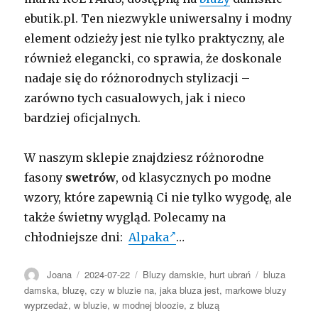
ebutik.pl. Ten niezwykle uniwersalny i modny
element odzieży jest nie tylko praktyczny, ale
również elegancki, co sprawia, że doskonale
nadaje się do różnorodnych stylizacji –
zarówno tych casualowych, jak i nieco
bardziej oficjalnych.
W naszym sklepie znajdziesz różnorodne
fasony
swetrów
, od klasycznych po modne
wzory, które zapewnią Ci nie tylko wygodę, ale
także świetny wygląd. Polecamy na
chłodniejsze dni:
Alpaka
…
Autor
Opublikowano
Kategorie
Tagi
Joana
2024-07-22
Bluzy damskie
,
hurt ubrań
bluza
damska
,
bluzę
,
czy w bluzie na
,
jaka bluza jest
,
markowe bluzy
wyprzedaż
,
w bluzie
,
w modnej bloozie
,
z bluzą