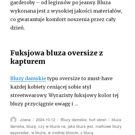
garderoby – od leginsów po jeansy. Bluza
wykonana jest z wysokiej jakości materiałów,
co gwarantuje komfort noszenia przez cały
dzień.
Fuksjowa bluza oversize z
kapturem
Bluzy damskie
typu oversize to must-have
każdej kobiety ceniącej sobie styl
streetwearowy. Wyrazisty fuksjowy kolor tej
bluzy przyciągnie uwagę i …
Autor
Opublikowano
Kategorie
Tagi
Joana
2024-10-12
Bluzy damskie
,
hurt ubrań
bluza
damska
,
bluzę
,
czy w bluzie na
,
jaka bluza jest
,
markowe bluzy
wyprzedaż
,
w bluzie
,
w modnej bloozie
,
z bluzą