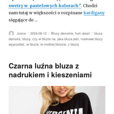
swetry w pastelowych kolorach
. Chodzi
nam tutaj w większości o rozpinane
kardigany
sięgające do …
Autor
Opublikowano
Kategorie
Tagi
Joana
2024-08-12
Bluzy damskie
,
hurt ubrań
bluza
damska
,
bluzę
,
czy w bluzie na
,
jaka bluza jest
,
markowe bluzy
wyprzedaż
,
w bluzie
,
w modnej bloozie
,
z bluzą
Czarna luźna bluza z
nadrukiem i kieszeniami