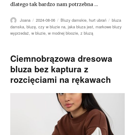
dlatego tak bardzo nam potrzebna …
Autor
Opublikowano
Kategorie
Tagi
Joana
2024-08-06
Bluzy damskie
,
hurt ubrań
bluza
damska
,
bluzę
,
czy w bluzie na
,
jaka bluza jest
,
markowe bluzy
wyprzedaż
,
w bluzie
,
w modnej bloozie
,
z bluzą
Ciemnobrązowa dresowa
bluza bez kaptura z
rozcięciami na rękawach