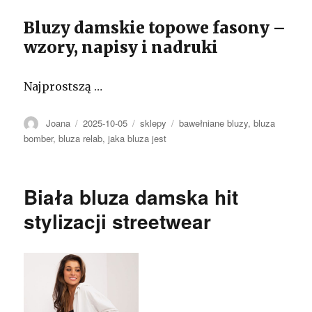
Bluzy damskie topowe fasony –
wzory, napisy i nadruki
Najprostszą …
Autor
Opublikowano
Kategorie
Tagi
Joana
2025-10-05
sklepy
bawełniane bluzy
,
bluza
bomber
,
bluza relab
,
jaka bluza jest
Biała bluza damska hit
stylizacji streetwear