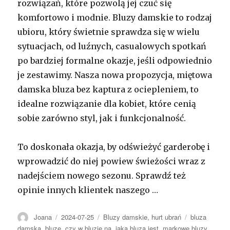
rozwiązań, które pozwolą jej czuć się
komfortowo i modnie. Bluzy damskie to rodzaj
ubioru, który świetnie sprawdza się w wielu
sytuacjach, od luźnych, casualowych spotkań
po bardziej formalne okazje, jeśli odpowiednio
je zestawimy. Nasza nowa propozycja, miętowa
damska bluza bez kaptura z ociepleniem, to
idealne rozwiązanie dla kobiet, które cenią
sobie zarówno styl, jak i funkcjonalność.
To doskonała okazja, by odświeżyć garderobę i
wprowadzić do niej powiew świeżości wraz z
nadejściem nowego sezonu. Sprawdź też
opinie innych klientek naszego …
Autor
Opublikowano
Kategorie
Tagi
Joana
2024-07-25
Bluzy damskie
,
hurt ubrań
bluza
damska
,
bluzę
,
czy w bluzie na
,
jaka bluza jest
,
markowe bluzy