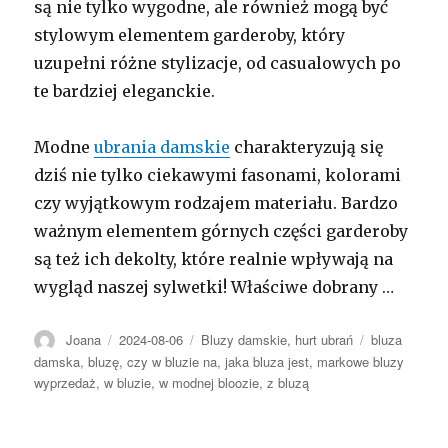
są nie tylko wygodne, ale również mogą być
stylowym elementem garderoby, który
uzupełni różne stylizacje, od casualowych po
te bardziej eleganckie.
Modne
ubrania damskie
charakteryzują się
dziś nie tylko ciekawymi fasonami, kolorami
czy wyjątkowym rodzajem materiału. Bardzo
ważnym elementem górnych części garderoby
są też ich dekolty, które realnie wpływają na
wygląd naszej sylwetki! Właściwe dobrany …
Autor
Opublikowano
Kategorie
Tagi
Joana
2024-08-06
Bluzy damskie
,
hurt ubrań
bluza
damska
,
bluzę
,
czy w bluzie na
,
jaka bluza jest
,
markowe bluzy
wyprzedaż
,
w bluzie
,
w modnej bloozie
,
z bluzą