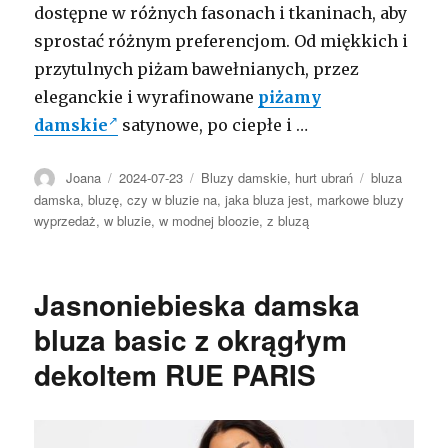
dostępne w różnych fasonach i tkaninach, aby
sprostać różnym preferencjom. Od miękkich i
przytulnych piżam bawełnianych, przez
eleganckie i wyrafinowane
piżamy
damskie
satynowe, po ciepłe i …
Autor
Opublikowano
Kategorie
Tagi
Joana
2024-07-23
Bluzy damskie
,
hurt ubrań
bluza
damska
,
bluzę
,
czy w bluzie na
,
jaka bluza jest
,
markowe bluzy
wyprzedaż
,
w bluzie
,
w modnej bloozie
,
z bluzą
Jasnoniebieska damska
bluza basic z okrągłym
dekoltem RUE PARIS