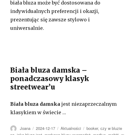
biała bluza może być dostosowana do
indywidualnych preferencji i okazji,
prezentując się zawsze stylowo i
uniwersalnie.
Biała bluza damska –
ponadczasowy klasyk
streetwear’u
Biała bluza damska
jest niezaprzeczalnym
klasykiem w świecie …
Autor
Opublikowano
Kategorie
Tagi
Joana
2024-12-17
Aktualności
booker
,
czy w bluzie
na
,
jaka bluza jest
,
markowe bluzy wyprzedaż
,
modivo
,
mohiti
,
w