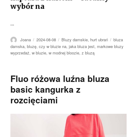
wybór na
…
Autor
Opublikowano
Kategorie
Tagi
Joana
2024-08-08
Bluzy damskie
,
hurt ubrań
bluza
damska
,
bluzę
,
czy w bluzie na
,
jaka bluza jest
,
markowe bluzy
wyprzedaż
,
w bluzie
,
w modnej bloozie
,
z bluzą
Fluo różowa luźna bluza
basic kangurka z
rozcięciami