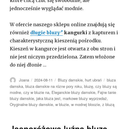
które chcą czuć się swobodnie, ale
jednocześnie wyglądać modnie.
W ofercie naszego sklepu online znajdują się
również
długie bluzy
kangurki
z kapturem i
charakterystyczną kieszenią pośrodku.
Kieszeń w kangurce jest otwarta z obu stron i
nie jest niczym przedzielona. Zatem włożone
do niej dłonie …
Autor
Opublikowano
Kategorie
Tagi
Joana
2024-08-11
Bluzy damskie
,
hurt ubrań
bluza
damska
,
bluza damskie na rózne pory roku
,
bluzę
,
czy bluzy są
modne
,
czy w bluzie na
,
Eleganckie bluzy damskie
,
Fajne tanie
bluzy damskie
,
jaka bluza jest
,
markowe bluzy wyprzedaż
,
Oryginalne bluzy damskie
,
w bluzie
,
w modnej bloozie
,
z bluzą
Jasnoróżowa luźna bluza