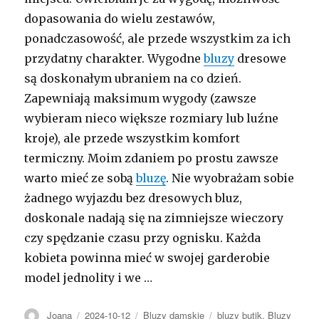
dopasowania do wielu zestawów,
ponadczasowość, ale przede wszystkim za ich
przydatny charakter. Wygodne
bluzy
dresowe
są doskonałym ubraniem na co dzień.
Zapewniają maksimum wygody (zawsze
wybieram nieco większe rozmiary lub luźne
kroje), ale przede wszystkim komfort
termiczny. Moim zdaniem po prostu zawsze
warto mieć ze sobą
bluzę
. Nie wyobrażam sobie
żadnego wyjazdu bez dresowych bluz,
doskonale nadają się na zimniejsze wieczory
czy spędzanie czasu przy ognisku. Każda
kobieta powinna mieć w swojej garderobie
model jednolity i we …
Autor
Opublikowano
Kategorie
Tagi
Joana
2024-10-12
Bluzy damskie
bluzy butik
,
Bluzy