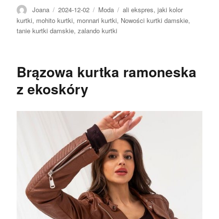
Autor
Opublikowano
Kategorie
Tagi
Joana
2024-12-02
Moda
ali ekspres
,
jaki kolor
kurtki
,
mohito kurtki
,
monnari kurtki
,
Nowości kurtki damskie
,
tanie kurtki damskie
,
zalando kurtki
Brązowa kurtka ramoneska
z ekoskóry