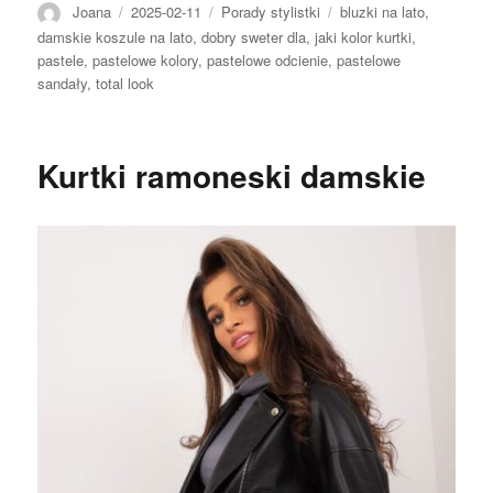
Autor
Opublikowano
Kategorie
Tagi
Joana
2025-02-11
Porady stylistki
bluzki na lato
,
damskie koszule na lato
,
dobry sweter dla
,
jaki kolor kurtki
,
pastele
,
pastelowe kolory
,
pastelowe odcienie
,
pastelowe
sandały
,
total look
Kurtki ramoneski damskie