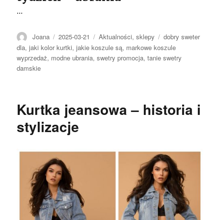
…
Autor
Opublikowano
Kategorie
Tagi
Joana
2025-03-21
Aktualności
,
sklepy
dobry sweter
dla
,
jaki kolor kurtki
,
jakie koszule są
,
markowe koszule
wyprzedaż
,
modne ubrania
,
swetry promocja
,
tanie swetry
damskie
Kurtka jeansowa – historia i
stylizacje