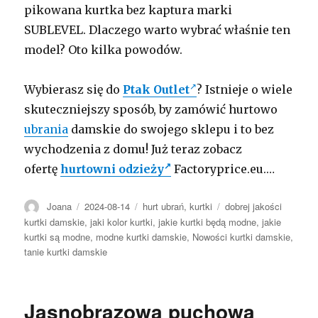
pikowana kurtka bez kaptura marki
SUBLEVEL. Dlaczego warto wybrać właśnie ten
model? Oto kilka powodów.
Wybierasz się do
Ptak Outlet
? Istnieje o wiele
skuteczniejszy sposób, by zamówić hurtowo
ubrania
damskie do swojego sklepu i to bez
wychodzenia z domu! Już teraz zobacz
ofertę
hurtowni odzieży
Factoryprice.eu.…
Autor
Opublikowano
Kategorie
Tagi
Joana
2024-08-14
hurt ubrań
,
kurtki
dobrej jakości
kurtki damskie
,
jaki kolor kurtki
,
jakie kurtki będą modne
,
jakie
kurtki są modne
,
modne kurtki damskie
,
Nowości kurtki damskie
,
tanie kurtki damskie
Jasnobrązowa puchowa