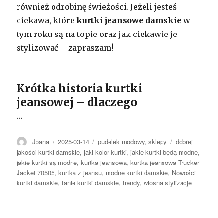
również odrobinę świeżości. Jeżeli jesteś
ciekawa, które
kurtki jeansowe damskie
w
tym roku są na topie oraz jak ciekawie je
stylizować – zapraszam!
Krótka historia kurtki
jeansowej – dlaczego
…
Autor
Opublikowano
Kategorie
Tagi
Joana
2025-03-14
pudelek modowy
,
sklepy
dobrej
jakości kurtki damskie
,
jaki kolor kurtki
,
jakie kurtki będą modne
,
jakie kurtki są modne
,
kurtka jeansowa
,
kurtka jeansowa Trucker
Jacket 70505
,
kurtka z jeansu
,
modne kurtki damskie
,
Nowości
kurtki damskie
,
tanie kurtki damskie
,
trendy
,
wiosna stylizacje