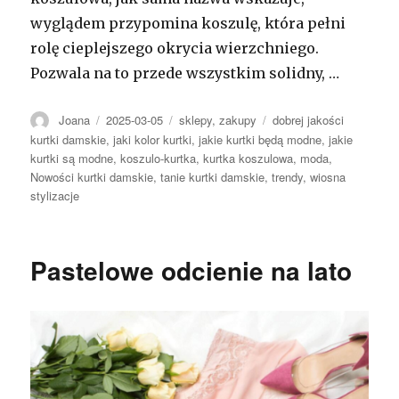
wyglądem przypomina koszulę, która pełni
rolę cieplejszego okrycia wierzchniego.
Pozwala na to przede wszystkim solidny, …
Autor
Opublikowano
Kategorie
Tagi
Joana
2025-03-05
sklepy
,
zakupy
dobrej jakości
kurtki damskie
,
jaki kolor kurtki
,
jakie kurtki będą modne
,
jakie
kurtki są modne
,
koszulo-kurtka
,
kurtka koszulowa
,
moda
,
Nowości kurtki damskie
,
tanie kurtki damskie
,
trendy
,
wiosna
stylizacje
Pastelowe odcienie na lato