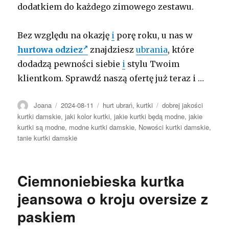
dodatkiem do każdego zimowego zestawu.
Bez względu na okazję
i
porę roku, u nas w
hurtowa odziez
znajdziesz
ubrania
, które
dodadzą pewności siebie
i
stylu Twoim
klientkom. Sprawdź naszą ofertę już teraz i …
Autor
Opublikowano
Kategorie
Tagi
Joana
2024-08-11
hurt ubrań
,
kurtki
dobrej jakości
kurtki damskie
,
jaki kolor kurtki
,
jakie kurtki będą modne
,
jakie
kurtki są modne
,
modne kurtki damskie
,
Nowości kurtki damskie
,
tanie kurtki damskie
Ciemnoniebieska kurtka
jeansowa o kroju oversize z
paskiem