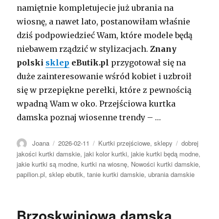
namiętnie kompletujecie już ubrania na
wiosnę, a nawet lato, postanowiłam właśnie
dziś podpowiedzieć Wam, które modele będą
niebawem rządzić w stylizacjach.
Znany
polski
sklep
eButik.pl
przygotował się na
duże zainteresowanie wśród kobiet i uzbroił
się w przepiękne perełki, które z pewnością
wpadną Wam w oko. Przejściowa kurtka
damska poznaj wiosenne trendy – …
Autor
Opublikowano
Kategorie
Tagi
Joana
2026-02-11
Kurtki przejściowe
,
sklepy
dobrej
jakości kurtki damskie
,
jaki kolor kurtki
,
jakie kurtki będą modne
,
jakie kurtki są modne
,
kurtki na wiosnę
,
Nowości kurtki damskie
,
papilion.pl
,
sklep ebutik
,
tanie kurtki damskie
,
ubrania damskie
Brzoskwiniowa damska