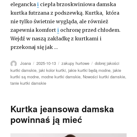
elegancka
i
ciepła brzoskwiniowa damska
kurtka futrzana z podszewką. Kurtka, która
nie tylko świetnie wygląda, ale również
zapewnia komfort
i
ochronę przed chłodem.
Wejdź w naszą zakładkę z kurtkami i
przekonaj się jak …
Autor
Opublikowano
Kategorie
Tagi
Joana
2025-10-13
zakupy hurtowe
dobrej jakości
kurtki damskie
,
jaki kolor kurtki
,
jakie kurtki będą modne
,
jakie
kurtki są modne
,
modne kurtki damskie
,
Nowości kurtki damskie
,
tanie kurtki damskie
Kurtka jeansowa damska
powinnaś ją mieć