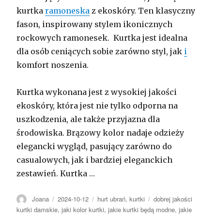
kurtka
ramoneska
z ekoskóry. Ten klasyczny
fason, inspirowany stylem ikonicznych
rockowych ramonesek. Kurtka jest idealna
dla osób ceniących sobie zarówno styl, jak
i
komfort noszenia.
Kurtka wykonana jest z wysokiej jakości
ekoskóry, która jest nie tylko odporna na
uszkodzenia, ale także przyjazna dla
środowiska. Brązowy kolor nadaje odzieży
elegancki wygląd, pasujący zarówno do
casualowych, jak i bardziej eleganckich
zestawień. Kurtka …
Autor
Opublikowano
Kategorie
Tagi
Joana
2024-10-12
hurt ubrań
,
kurtki
dobrej jakości
kurtki damskie
,
jaki kolor kurtki
,
jakie kurtki będą modne
,
jakie