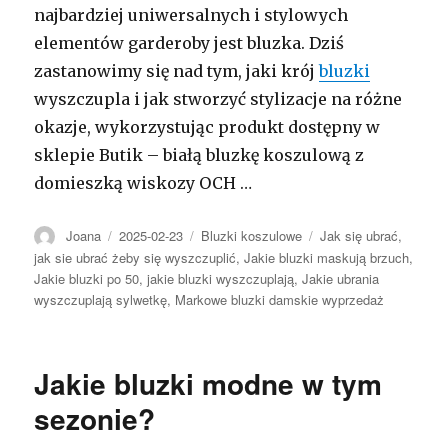
najbardziej uniwersalnych i stylowych
elementów garderoby jest bluzka. Dziś
zastanowimy się nad tym, jaki krój
bluzki
wyszczupla i jak stworzyć stylizacje na różne
okazje, wykorzystując produkt dostępny w
sklepie Butik – białą bluzkę koszulową z
domieszką wiskozy OCH …
Autor
Opublikowano
Kategorie
Tagi
Joana
2025-02-23
Bluzki koszulowe
Jak się ubrać
,
jak sie ubrać żeby się wyszczuplić
,
Jakie bluzki maskują brzuch
,
Jakie bluzki po 50
,
jakie bluzki wyszczuplają
,
Jakie ubrania
wyszczuplają sylwetkę
,
Markowe bluzki damskie wyprzedaż
Jakie bluzki modne w tym
sezonie?