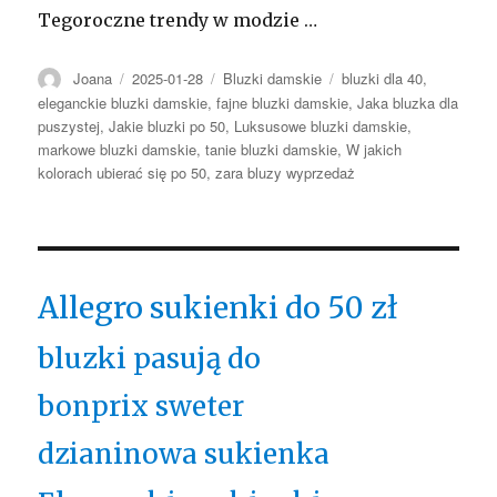
Tegoroczne trendy w modzie …
Autor
Opublikowano
Kategorie
Tagi
Joana
2025-01-28
Bluzki damskie
bluzki dla 40
,
eleganckie bluzki damskie
,
fajne bluzki damskie
,
Jaka bluzka dla
puszystej
,
Jakie bluzki po 50
,
Luksusowe bluzki damskie
,
markowe bluzki damskie
,
tanie bluzki damskie
,
W jakich
kolorach ubierać się po 50
,
zara bluzy wyprzedaż
Allegro sukienki do 50 zł
bluzki pasują do
bonprix sweter
dzianinowa sukienka