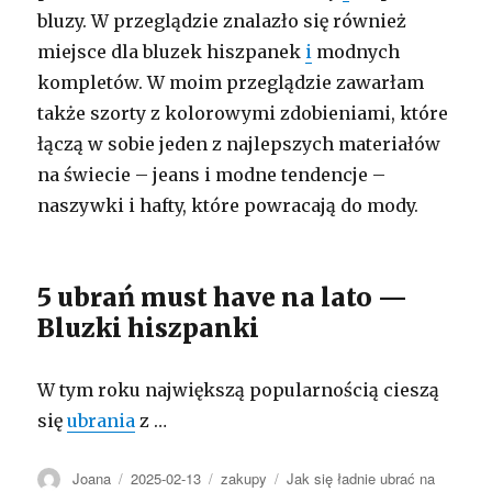
bluzy. W przeglądzie znalazło się również
miejsce dla bluzek hiszpanek
i
modnych
kompletów. W moim przeglądzie zawarłam
także szorty z kolorowymi zdobieniami, które
łączą w sobie jeden z najlepszych materiałów
na świecie – jeans i modne tendencje –
naszywki i hafty, które powracają do mody.
5 ubrań must have na lato —
Bluzki hiszpanki
W tym roku największą popularnością cieszą
się
ubrania
z …
Autor
Opublikowano
Kategorie
Tagi
Joana
2025-02-13
zakupy
Jak się ładnie ubrać na