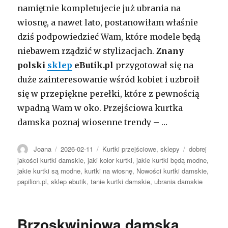
namiętnie kompletujecie już ubrania na
wiosnę, a nawet lato, postanowiłam właśnie
dziś podpowiedzieć Wam, które modele będą
niebawem rządzić w stylizacjach.
Znany
polski
sklep
eButik.pl
przygotował się na
duże zainteresowanie wśród kobiet i uzbroił
się w przepiękne perełki, które z pewnością
wpadną Wam w oko. Przejściowa kurtka
damska poznaj wiosenne trendy – …
Autor
Opublikowano
Kategorie
Tagi
Joana
2026-02-11
Kurtki przejściowe
,
sklepy
dobrej
jakości kurtki damskie
,
jaki kolor kurtki
,
jakie kurtki będą modne
,
jakie kurtki są modne
,
kurtki na wiosnę
,
Nowości kurtki damskie
,
papilion.pl
,
sklep ebutik
,
tanie kurtki damskie
,
ubrania damskie
Brzoskwiniowa damska