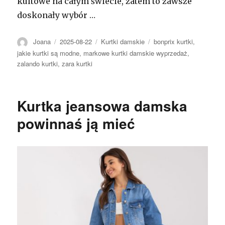
kultowe na całym świecie, zatem to zawsze
doskonały wybór …
Autor
Opublikowano
Kategorie
Tagi
Joana
2025-08-22
Kurtki damskie
bonprix kurtki
,
jakie kurtki są modne
,
markowe kurtki damskie wyprzedaż
,
zalando kurtki
,
zara kurtki
Kurtka jeansowa damska
powinnaś ją mieć