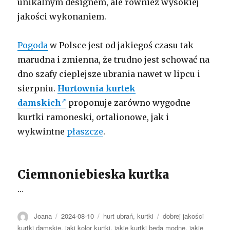
unikalnym designem, ale również wysokiej
jakości wykonaniem.
Pogoda
w Polsce jest od jakiegoś czasu tak
marudna i zmienna, że trudno jest schować na
dno szafy cieplejsze ubrania nawet w lipcu i
sierpniu.
Hurtownia kurtek
damskich
proponuje zarówno wygodne
kurtki ramoneski, ortalionowe, jak i
wykwintne
płaszcze
.
Ciemnoniebieska kurtka
…
Autor
Opublikowano
Kategorie
Tagi
Joana
2024-08-10
hurt ubrań
,
kurtki
dobrej jakości
kurtki damskie
,
jaki kolor kurtki
,
jakie kurtki będą modne
,
jakie