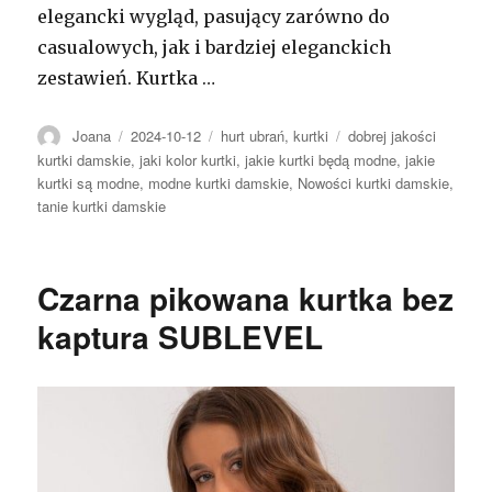
elegancki wygląd, pasujący zarówno do
casualowych, jak i bardziej eleganckich
zestawień. Kurtka …
Autor
Opublikowano
Kategorie
Tagi
Joana
2024-10-12
hurt ubrań
,
kurtki
dobrej jakości
kurtki damskie
,
jaki kolor kurtki
,
jakie kurtki będą modne
,
jakie
kurtki są modne
,
modne kurtki damskie
,
Nowości kurtki damskie
,
tanie kurtki damskie
Czarna pikowana kurtka bez
kaptura SUBLEVEL