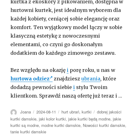
kurtka z ekoskóry z pikowaniem, dostępna w
hurtowni kurtek, jest idealnym wyborem dla
każdej kobiety, ceniącej sobie elegancję oraz
komfort. Ten wyjątkowy model łączy w sobie
klasyczną estetykę z nowoczesnymi
elementami, co czyni go doskonałym
dodatkiem do każdego zimowego zestawu.
Bez względu na okazję
i
porę roku, u nas w
hurtowa odziez
znajdziesz
ubrania
, które
dodadzą pewności siebie
i
stylu Twoim
klientkom. Sprawdź naszą ofertę już teraz i …
Autor
Opublikowano
Kategorie
Tagi
Joana
2024-08-11
hurt ubrań
,
kurtki
dobrej jakości
kurtki damskie
,
jaki kolor kurtki
,
jakie kurtki będą modne
,
jakie
kurtki są modne
,
modne kurtki damskie
,
Nowości kurtki damskie
,
tanie kurtki damskie