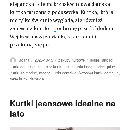
elegancka
i
ciepła brzoskwiniowa damska
kurtka futrzana z podszewką. Kurtka, która
nie tylko świetnie wygląda, ale również
zapewnia komfort
i
ochronę przed chłodem.
Wejdź w naszą zakładkę z kurtkami i
przekonaj się jak …
Autor
Opublikowano
Kategorie
Tagi
Joana
2025-10-13
zakupy hurtowe
dobrej jakości
kurtki damskie
,
jaki kolor kurtki
,
jakie kurtki będą modne
,
jakie
kurtki są modne
,
modne kurtki damskie
,
Nowości kurtki damskie
,
tanie kurtki damskie
Kurtki jeansowe idealne na
lato