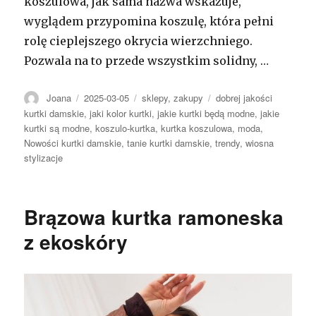
koszulowa, jak sama nazwa wskazuje,
wyglądem przypomina koszulę, która pełni
rolę cieplejszego okrycia wierzchniego.
Pozwala na to przede wszystkim solidny, …
Autor
Opublikowano
Kategorie
Tagi
Joana
2025-03-05
sklepy
,
zakupy
dobrej jakości
kurtki damskie
,
jaki kolor kurtki
,
jakie kurtki będą modne
,
jakie
kurtki są modne
,
koszulo-kurtka
,
kurtka koszulowa
,
moda
,
Nowości kurtki damskie
,
tanie kurtki damskie
,
trendy
,
wiosna
stylizacje
Brązowa kurtka ramoneska
z ekoskóry