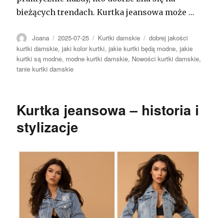
bieżących trendach. Kurtka jeansowa może …
Autor
Opublikowano
Kategorie
Tagi
Joana
2025-07-25
Kurtki damskie
dobrej jakości
kurtki damskie
,
jaki kolor kurtki
,
jakie kurtki będą modne
,
jakie
kurtki są modne
,
modne kurtki damskie
,
Nowości kurtki damskie
,
tanie kurtki damskie
Kurtka jeansowa – historia i
stylizacje