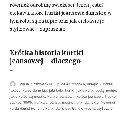
również odrobinę świeżości. Jeżeli jesteś
ciekawa, które
kurtki jeansowe damskie
w
tym roku są na topie oraz jak ciekawie je
stylizować – zapraszam!
Krótka historia kurtki
jeansowej – dlaczego
…
Autor
Opublikowano
Kategorie
Tagi
Joana
2025-03-14
pudelek modowy
,
sklepy
dobrej
jakości kurtki damskie
,
jaki kolor kurtki
,
jakie kurtki będą modne
,
jakie kurtki są modne
,
kurtka jeansowa
,
kurtka jeansowa Trucker
Jacket 70505
,
kurtka z jeansu
,
modne kurtki damskie
,
Nowości
kurtki damskie
,
tanie kurtki damskie
,
trendy
,
wiosna stylizacje