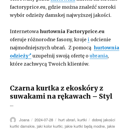
factoryprice.eu, gdzie można znaleźć szeroki
wybór odzieży damskej najwyższej jakości.
Internetowa
hurtownia Factoryprice.eu
oferuje różnorodne fasony, kroje
i
odcienie
najmodniejszych ubrań. Z pomocą
hurtownia
odzieży
uzupełnij swoją ofertę o
ubrania
,
które zachwycą Twoich klientów.
Czarna kurtka z ekoskóry z
suwakami na rękawach – Styl
…
Autor
Opublikowano
Kategorie
Tagi
Joana
2024-07-28
hurt ubrań
,
kurtki
dobrej jakości
kurtki damskie
,
jaki kolor kurtki
,
jakie kurtki będą modne
,
jakie