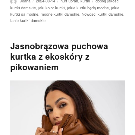
Autor
Opublikowano
Kategorie
Tagi
Joana
2024-08-14
hurt ubrań
,
kurtki
dobrej jakości
kurtki damskie
,
jaki kolor kurtki
,
jakie kurtki będą modne
,
jakie
kurtki są modne
,
modne kurtki damskie
,
Nowości kurtki damskie
,
tanie kurtki damskie
Jasnobrązowa puchowa
kurtka z ekoskóry z
pikowaniem