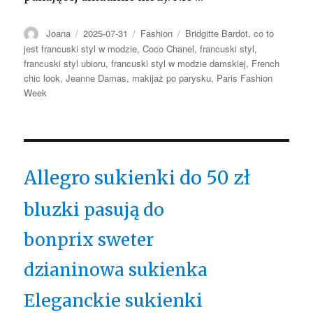
Autor
Opublikowano
Kategorie
Tagi
Joana
2025-07-31
Fashion
Bridgitte Bardot
,
co to
jest francuski styl w modzie
,
Coco Chanel
,
francuski styl
,
francuski styl ubioru
,
francuski styl w modzie damskiej
,
French
chic look
,
Jeanne Damas
,
makijaż po parysku
,
Paris Fashion
Week
Allegro sukienki do 50 zł
bluzki pasują do
bonprix sweter
dzianinowa sukienka
Eleganckie sukienki