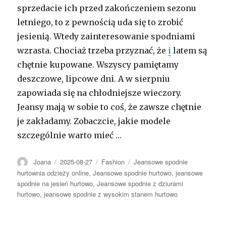
sprzedacie ich przed zakończeniem sezonu
letniego, to z pewnością uda się to zrobić
jesienią. Wtedy zainteresowanie spodniami
wzrasta. Chociaż trzeba przyznać, że
i
latem są
chętnie kupowane. Wszyscy pamiętamy
deszczowe, lipcowe dni. A w sierpniu
zapowiada się na chłodniejsze wieczory.
Jeansy mają w sobie to coś, że zawsze chętnie
je zakładamy. Zobaczcie, jakie modele
szczególnie warto mieć …
Autor
Opublikowano
Kategorie
Tagi
Joana
2025-08-27
Fashion
Jeansowe spodnie
hurtownia odzieży online
,
Jeansowe spodnie hurtowo
,
jeansowe
spodnie na jesień hurtowo
,
Jeansowe spodnie z dziurami
hurtowo
,
jeansowe spodnie z wysokim stanem hurtowo