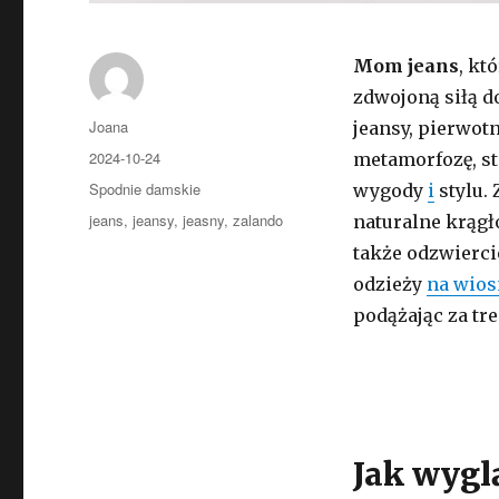
Mom jeans
, kt
zdwojoną siłą d
Autor
Joana
jeansy, pierwot
Opublikowano
2024-10-24
metamorfozę, st
Kategorie
Spodnie damskie
wygody
i
stylu.
Tagi
jeans
,
jeansy
,
jeasny
,
zalando
naturalne krągło
także odzwierci
odzieży
na wios
podążając za tr
Jak wygl