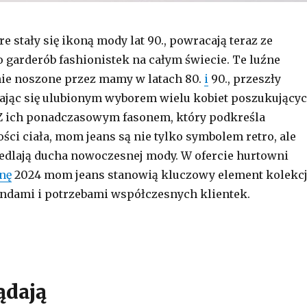
óre stały się ikoną mody lat 90., powracają teraz ze
o garderób fashionistek na całym świecie. Te luźne
nie noszone przez mamy w latach 80.
i
90., przeszły
ając się ulubionym wyborem wielu kobiet poszukujący
 Z ich ponadczasowym fasonem, który podkreśla
ści ciała, mom jeans są nie tylko symbolem retro, ale
edlają ducha nowoczesnej mody. W ofercie hurtowni
nę
2024 mom jeans stanowią kluczowy element kolekcj
endami i potrzebami współczesnych klientek.
ądają