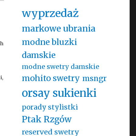
wyprzedaż
markowe ubrania
modne bluzki
ch
damskie
modne swetry damskie
mohito swetry
msngr
i,
orsay sukienki
porady stylistki
Ptak Rzgów
reserved swetry