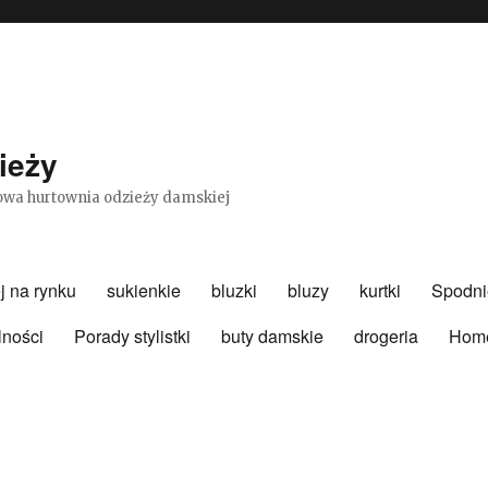
ieży
etowa hurtownia odzieży damskiej
j na rynku
sukienkie
bluzki
bluzy
kurtki
Spodni
lności
Porady stylistki
buty damskie
drogeria
Hom