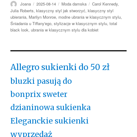
Autor
Opublikowano
Kategorie
Tagi
Joana
2025-08-14
Moda damska
Carol Kennedy
,
Julia Roberts
,
klasyczny styl jak stworzyć
,
klasyczny styl
ubierania
,
Marilyn Monroe
,
modne ubrania w klasycznym stylu
,
Śniadania u Tiffany'ego
,
stylizacje w klasycznym stylu
,
total
black look
,
ubrania w klasycznym stylu dla kobiet
Allegro sukienki do 50 zł
bluzki pasują do
bonprix sweter
dzianinowa sukienka
Eleganckie sukienki
wyprzedaż