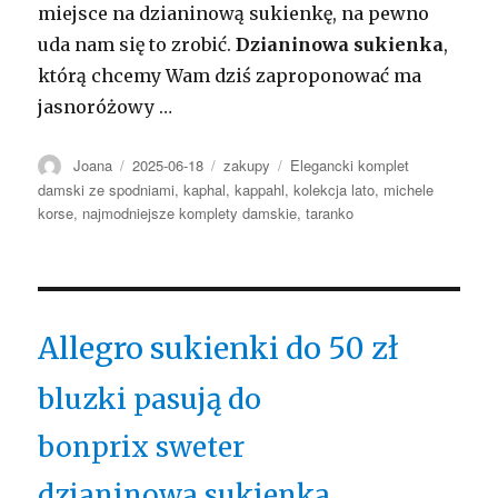
miejsce na dzianinową sukienkę, na pewno
uda nam się to zrobić.
Dzianinowa sukienka
,
którą chcemy Wam dziś zaproponować ma
jasnoróżowy …
Autor
Opublikowano
Kategorie
Tagi
Joana
2025-06-18
zakupy
Elegancki komplet
damski ze spodniami
,
kaphal
,
kappahl
,
kolekcja lato
,
michele
korse
,
najmodniejsze komplety damskie
,
taranko
Allegro sukienki do 50 zł
bluzki pasują do
bonprix sweter
dzianinowa sukienka