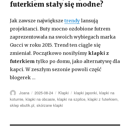
futerkiem stały się modne?
Jak zawsze największe
trendy
lansują
projektanci. Buty mocno ozdobione futrem
zaprezentowała na swoich wybiegach marka
Gucci w roku 2015. Trend ten ciągle się
zmieniał. Początkowo nosiłyśmy
klapki z
futerkiem
tylko po domu, jako alternatywę dla
kapci. W zeszłym sezonie powoli część
blogerek …
Autor
Opublikowano
Kategorie
Tagi
Joana
2025-08-24
Klapki
klapki japonki
,
klapki na
koturnie
,
klapki na obcasie
,
klapki na szpilce
,
klapki z futerkiem
,
sklep ebutik.pl
,
skórzane klapki