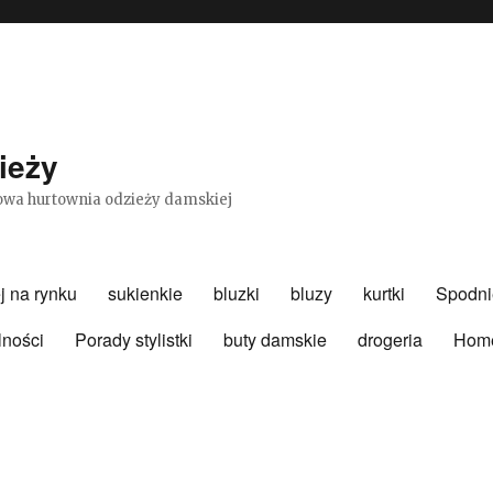
ieży
etowa hurtownia odzieży damskiej
j na rynku
sukienkie
bluzki
bluzy
kurtki
Spodni
lności
Porady stylistki
buty damskie
drogeria
Hom