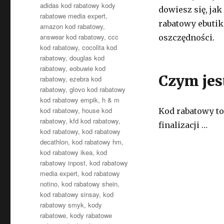
adidas kod rabatowy kody
dowiesz się, jak
rabatowe media expert
,
rabatowy ebutik
amazon kod rabatowy
,
answear kod rabatowy
,
ccc
oszczędności.
kod rabatowy
,
cocolita kod
rabatowy
,
douglas kod
rabatowy
,
eobuwie kod
Czym jes
rabatowy
,
ezebra kod
rabatowy
,
glovo kod rabatowy
kod rabatowy empik
,
h & m
kod rabatowy
,
house kod
Kod rabatowy t
rabatowy
,
kfd kod rabatowy
,
finalizacji …
kod rabatowy
,
kod rabatowy
decathlon
,
kod rabatowy hm
,
kod rabatowy ikea
,
kod
rabatowy inpost
,
kod rabatowy
media expert
,
kod rabatowy
notino
,
kod rabatowy shein
,
kod rabatowy sinsay
,
kod
rabatowy smyk
,
kody
rabatowe
,
kody rabatowe