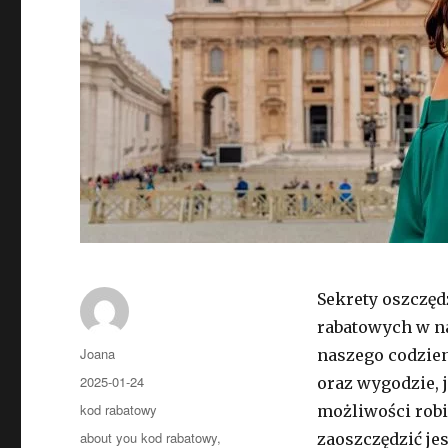
Sekrety oszczęd
rabatowych w na
Autor
Joana
naszego codzien
Opublikowano
2025-01-24
oraz wygodzie, j
Kategorie
kod rabatowy
możliwości robi
Tagi
about you kod rabatowy
,
zaoszczędzić je