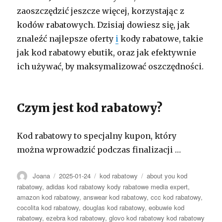
zaoszczędzić jeszcze więcej, korzystając z
kodów rabatowych. Dzisiaj dowiesz się, jak
znaleźć najlepsze oferty
i
kody rabatowe, takie
jak kod rabatowy ebutik, oraz jak efektywnie
ich używać, by maksymalizować oszczędności.
Czym jest kod rabatowy?
Kod rabatowy to specjalny kupon, który
można wprowadzić podczas finalizacji …
Autor
Opublikowano
Kategorie
Tagi
Joana
2025-01-24
kod rabatowy
about you kod
rabatowy
,
adidas kod rabatowy kody rabatowe media expert
,
amazon kod rabatowy
,
answear kod rabatowy
,
ccc kod rabatowy
,
cocolita kod rabatowy
,
douglas kod rabatowy
,
eobuwie kod
rabatowy
,
ezebra kod rabatowy
,
glovo kod rabatowy kod rabatowy