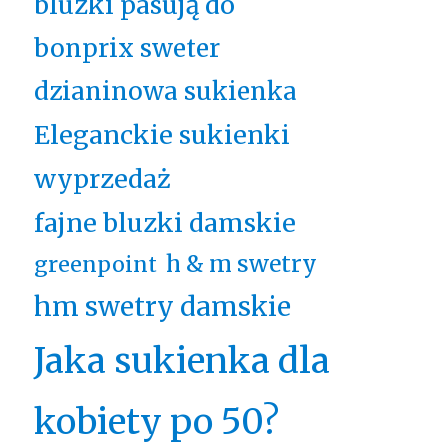
bluzki pasują do
bonprix sweter
dzianinowa sukienka
Eleganckie sukienki
wyprzedaż
fajne bluzki damskie
h & m swetry
greenpoint
hm swetry damskie
Jaka sukienka dla
kobiety po 50?