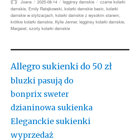
Autor
Opublikowano
Kategorie
Tagi
Joana
2025-08-14
legginsy damskie
czarne kolarki
damskie
,
Emily Ratajkowski
,
kolarki damskie basic
,
kolarki
damskie w stylizacjach
,
kolarki damskie z wysokim stanem
,
krótkie kolarki damskie
,
Kylie Jenner
,
legginsy kolarki damskie
,
Margaret
,
szorty kolarki damskie
Allegro sukienki do 50 zł
bluzki pasują do
bonprix sweter
dzianinowa sukienka
Eleganckie sukienki
wyprzedaż