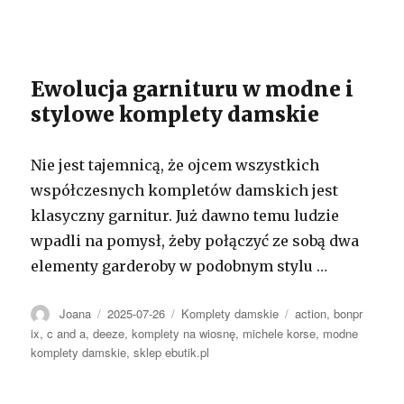
Ewolucja garnituru w modne i
stylowe komplety damskie
Nie jest tajemnicą, że ojcem wszystkich
współczesnych kompletów damskich jest
klasyczny garnitur. Już dawno temu ludzie
wpadli na pomysł, żeby połączyć ze sobą dwa
elementy garderoby w podobnym stylu …
Autor
Opublikowano
Kategorie
Tagi
Joana
2025-07-26
Komplety damskie
action
,
bonpr
ix
,
c and a
,
deeze
,
komplety na wiosnę
,
michele korse
,
modne
komplety damskie
,
sklep ebutik.pl