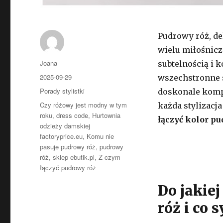
Pudrowy róż, del
wielu miłośnicz
Autor
Joana
subtelnością i 
Opublikowano
2025-09-29
wszechstronne s
Kategorie
Porady stylistki
doskonale kompo
Tagi
Czy różowy jest modny w tym
każda stylizacja
roku
,
dress code
,
Hurtownia
łączyć kolor p
odzieży damskiej
factoryprice.eu
,
Komu nie
pasuje pudrowy róż
,
pudrowy
róż
,
sklep ebutik.pl
,
Z czym
łączyć pudrowy róż
Do jakie
róż i co 