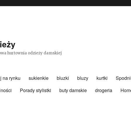
ieży
etowa hurtownia odzieży damskiej
j na rynku
sukienkie
bluzki
bluzy
kurtki
Spodni
lności
Porady stylistki
buty damskie
drogeria
Hom