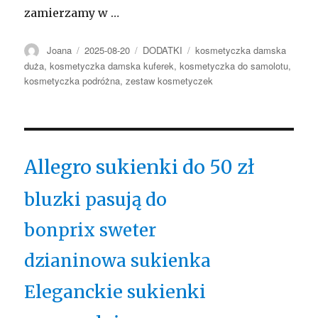
zamierzamy w …
Autor
Opublikowano
Kategorie
Tagi
Joana
2025-08-20
DODATKI
kosmetyczka damska
duża
,
kosmetyczka damska kuferek
,
kosmetyczka do samolotu
,
kosmetyczka podróżna
,
zestaw kosmetyczek
Allegro sukienki do 50 zł
bluzki pasują do
bonprix sweter
dzianinowa sukienka
Eleganckie sukienki