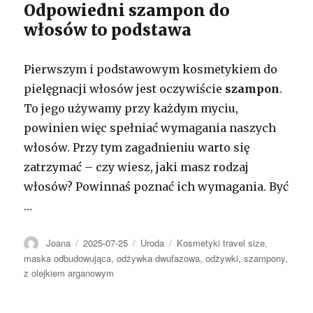
Odpowiedni szampon do
włosów to podstawa
Pierwszym i podstawowym kosmetykiem do
pielęgnacji włosów jest oczywiście
szampon
.
To jego używamy przy każdym myciu,
powinien więc spełniać wymagania naszych
włosów. Przy tym zagadnieniu warto się
zatrzymać – czy wiesz, jaki masz rodzaj
włosów? Powinnaś poznać ich wymagania. Być
…
Autor
Opublikowano
Kategorie
Tagi
Joana
2025-07-25
Uroda
Kosmetyki travel size
,
maska odbudowująca
,
odżywka dwufazowa
,
odżywki
,
szampony
,
z olejkiem arganowym