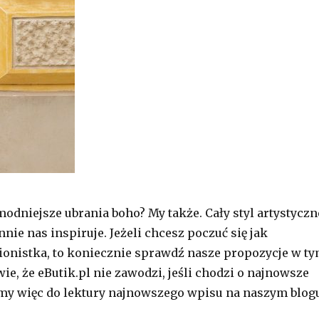
modniejsze ubrania boho? My także. Cały styl artystyczn
ie nas inspiruje. Jeżeli chcesz poczuć się jak
onistka, to koniecznie sprawdź nasze propozycje w t
ie, że eButik.pl nie zawodzi, jeśli chodzi o najnowsze
my więc do lektury najnowszego wpisu na naszym blog