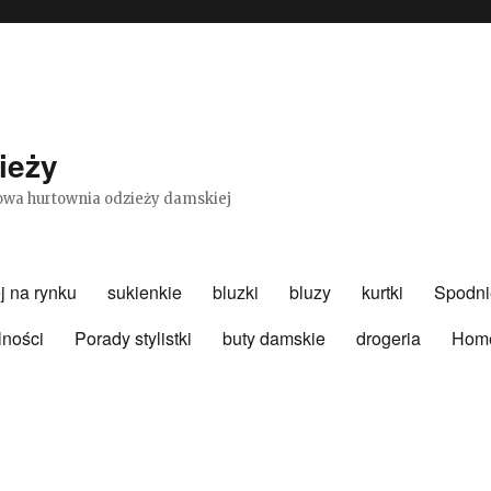
ieży
etowa hurtownia odzieży damskiej
j na rynku
sukienkie
bluzki
bluzy
kurtki
Spodni
lności
Porady stylistki
buty damskie
drogeria
Hom