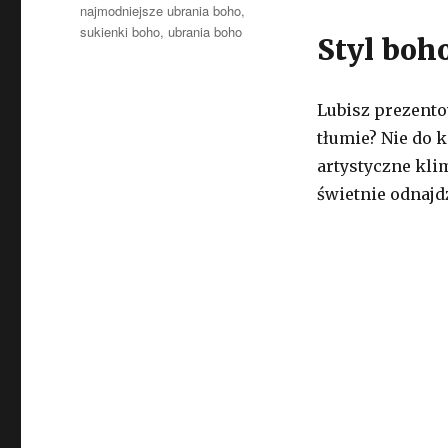
najmodniejsze ubrania boho
,
sukienki boho
,
ubrania boho
Styl boh
Lubisz prezento
tłumie? Nie do k
artystyczne klim
świetnie odnajd