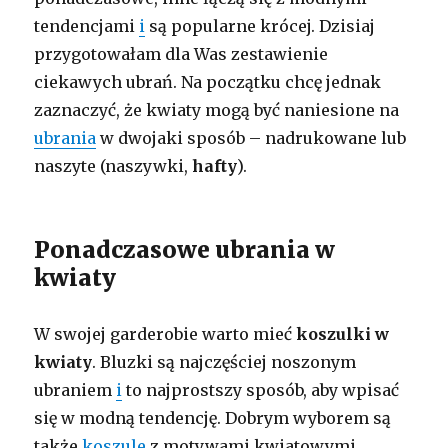
tendencjami
i
są popularne krócej. Dzisiaj
przygotowałam dla Was zestawienie
ciekawych ubrań. Na początku chcę jednak
zaznaczyć, że kwiaty mogą być naniesione na
ubrania
w dwojaki sposób – nadrukowane lub
naszyte (naszywki,
hafty
).
Ponadczasowe ubrania w
kwiaty
W swojej garderobie warto mieć
koszulki w
kwiaty
. Bluzki są najczęściej noszonym
ubraniem
i
to najprostszy sposób, aby wpisać
się w modną tendencję. Dobrym wyborem są
także
koszule
z motywami kwiatowymi.