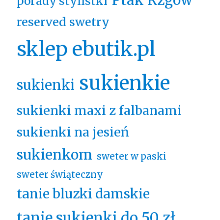
Ptak Rzgów
porady stylistki
reserved swetry
sklep ebutik.pl
sukienkie
sukienki
sukienki maxi z falbanami
sukienki na jesień
sukienkom
sweter w paski
sweter świąteczny
tanie bluzki damskie
tanie sukienki do 50 zł