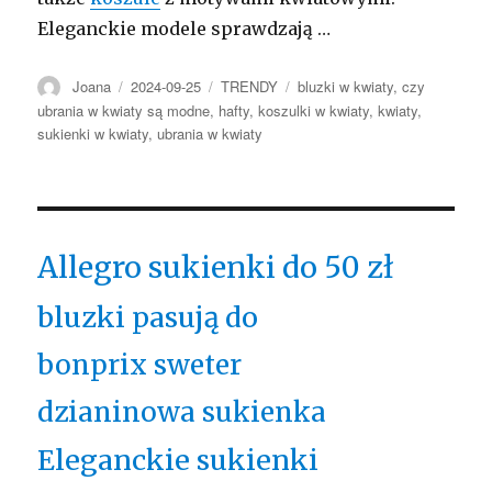
Eleganckie modele sprawdzają …
Autor
Opublikowano
Kategorie
Tagi
Joana
2024-09-25
TRENDY
bluzki w kwiaty
,
czy
ubrania w kwiaty są modne
,
hafty
,
koszulki w kwiaty
,
kwiaty
,
sukienki w kwiaty
,
ubrania w kwiaty
Allegro sukienki do 50 zł
bluzki pasują do
bonprix sweter
dzianinowa sukienka
Eleganckie sukienki