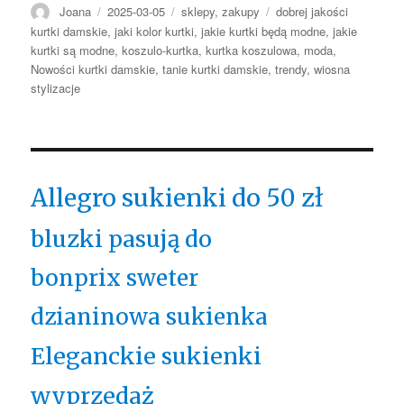
Autor
Opublikowano
Kategorie
Tagi
Joana
2025-03-05
sklepy
,
zakupy
dobrej jakości
kurtki damskie
,
jaki kolor kurtki
,
jakie kurtki będą modne
,
jakie
kurtki są modne
,
koszulo-kurtka
,
kurtka koszulowa
,
moda
,
Nowości kurtki damskie
,
tanie kurtki damskie
,
trendy
,
wiosna
stylizacje
Allegro sukienki do 50 zł
bluzki pasują do
bonprix sweter
dzianinowa sukienka
Eleganckie sukienki
wyprzedaż